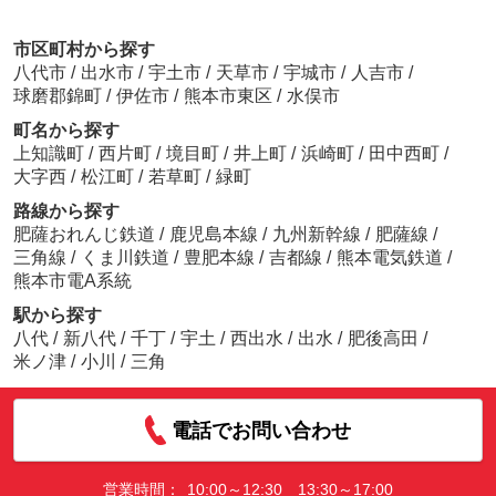
市区町村から探す
八代市
/
出水市
/
宇土市
/
天草市
/
宇城市
/
人吉市
/
球磨郡錦町
/
伊佐市
/
熊本市東区
/
水俣市
町名から探す
上知識町
/
西片町
/
境目町
/
井上町
/
浜崎町
/
田中西町
/
大字西
/
松江町
/
若草町
/
緑町
路線から探す
肥薩おれんじ鉄道
/
鹿児島本線
/
九州新幹線
/
肥薩線
/
三角線
/
くま川鉄道
/
豊肥本線
/
吉都線
/
熊本電気鉄道
/
熊本市電A系統
駅から探す
八代
/
新八代
/
千丁
/
宇土
/
西出水
/
出水
/
肥後高田
/
米ノ津
/
小川
/
三角
電話でお問い合わせ
営業時間：
10:00～12:30 13:30～17:00