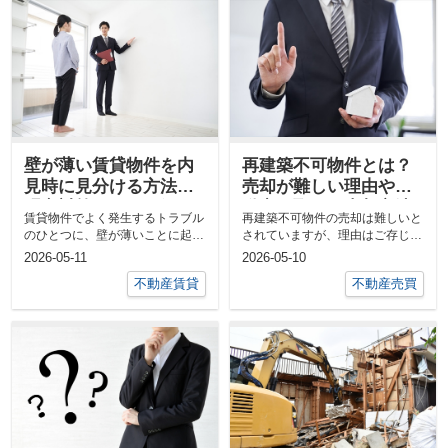
壁が薄い賃貸物件を内
再建築不可物件とは？
見時に見分ける方法と
売却が難しい理由や不
騒音対策について解
動産買取など売却方法
賃貸物件でよく発生するトラブル
再建築不可物件の売却は難しいと
説！
を解説
のひとつに、壁が薄いことに起因
されていますが、理由はご存じで
する騒音問題があります。 「入
しょうか？ 今回は再建築不可物
2026-05-11
2026-05-10
居前...
件と...
不動産賃貸
不動産売買