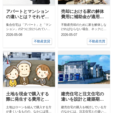
アパートとマンション
売却における家の解体
の違いとは？それぞれ
費用に補助金が適用で
に向いている方も解説
きる？条件や注意点も
集合住宅は「アパート」と「マン
不動産売却のために家を解体しな
解説！
ション」の2つに分けられていま
ければならない場合、ネックにな
すが、それぞれがどのように違う
るのは解体費用ではないでしょう
2026-05-08
2026-05-07
のか...
か。...
不動産賃貸
不動産売買
土地を現金で購入する
建売住宅と注文住宅の
際に発生する費用と
違いを設計と建築期間
は？メリット・デメリ
から比較！向いている
土地はローンを組んで購入する方
建売住宅の購入を検討している方
ットをご紹介
人もご紹介
が多くいるものの、なかには現金
のなかには、注文住宅との違いを