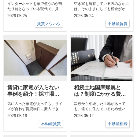
ケースなどをご紹介
トなどをご紹介
インターネットを家で使うのが当
空き家を所有している方のなかに
たり前となっている現代で、賃貸
は、そのままにしても税金がかか
物件に住んでいる場合、通信速度
るのみとなるため、活用したいと
2026-05-25
2026-05-24
に悩ん...
考える...
賃貸ノウハウ
不動産賃貸
賃貸に家電が入らない
相続土地国庫帰属と
事例を紹介！採寸場所
は？制度にかかる費用
や役立つ搬入方法
とメリットをご紹介
気に入った家電があっても、サイ
親族から相続した土地があって
ズが合わず賃貸物件に搬入できな
も、遠くに住んでいるため使い道
ければ使用できません。 予想外
がなく、管理も難しい場合があり
2026-05-16
2026-05-12
の手...
ます。...
不動産賃貸
不動産相続