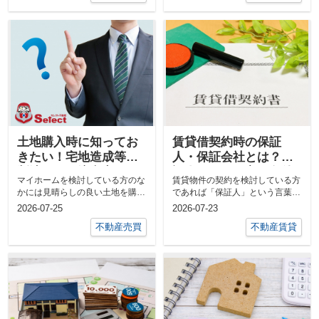
土地購入時に知ってお
賃貸借契約時の保証
きたい！宅地造成等規
人・保証会社とは？保
制法とその注意点とは
証人になれる方の条件
マイホームを検討している方のな
賃貸物件の契約を検討している方
をご紹介
かには見晴らしの良い土地を購入
であれば「保証人」という言葉を
し、家を建てたいと考える方も多
耳にするものです。 保証人は誰
2026-07-25
2026-07-23
いで...
でもなれ...
不動産売買
不動産賃貸