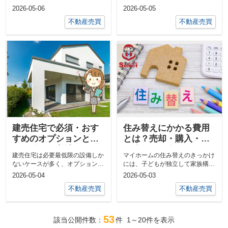
での支払いを考えている方もいる
知りたい方もいらっしゃるのでは
2026-05-06
2026-05-05
でし...
ない...
不動産売買
不動産売買
建売住宅で必須・おす
住み替えにかかる費用
すめのオプションと
とは？売却・購入・そ
は？値引き交渉につい
の他でご紹介
建売住宅は必要最低限の設備しか
マイホームの住み替えのきっかけ
てもご紹介
ないケースが多く、オプションの
には、子どもが独立して家族構成
追加が必須です。 しかし、むや
が変わったり、二世帯になり家族
2026-05-04
2026-05-03
みにオプ...
が増...
不動産売買
不動産売買
53
該当公開件数：
件
1～20
件を表示