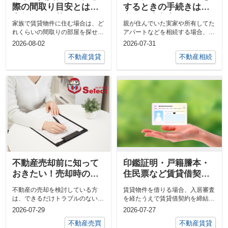
際の間取り目安とは？
するときの手続きは？
家賃や住み替えについ
税金や注意点について
家族で賃貸物件に住む場合は、ど
親が住んでいた実家や所有してた
てもご紹介
もご紹介
れくらいの間取りの部屋を探せば
アパートなどを相続する場合、不
良いのか迷っている方もいるでし
動産売却をするというケースも珍
2026-08-02
2026-07-31
ょう...
しく...
不動産賃貸
不動産相続
不動産売却前に知って
印鑑証明・戸籍謄本・
おきたい！売却時のト
住民票など賃貸借契約
ラブル予防に必要な告
に必要書類をご紹介
不動産の売却を検討している方
賃貸物件を借りる場合、入居審査
知書とは？
は、できるだけトラブルのないス
を経たうえで賃貸借契約を締結し
ムーズな売却を進めたいと考える
ます。 賃貸借契約をするときに
2026-07-29
2026-07-27
のでは...
は印...
不動産売買
不動産賃貸