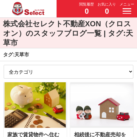
閲覧履歴
お気に入り
メニュー
0
0
株式会社セレクト不動産XON（クロス
オン）のスタッフブログ一覧 | タグ:天
草市
タグ:天草市
家族で賃貸物件へ住む
相続後に不動産売却を