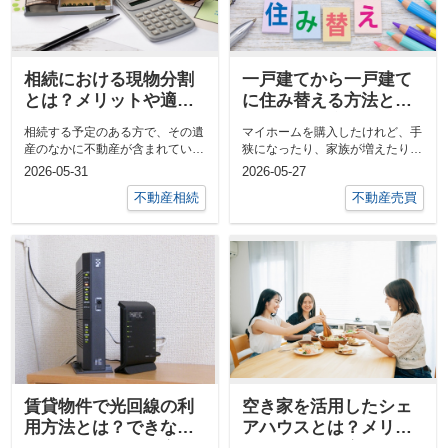
相続における現物分割
一戸建てから一戸建て
とは？メリットや適用
に住み替える方法と
ケースとともに解説！
は？手順・注意点をご
相続する予定のある方で、その遺
マイホームを購入したけれど、手
紹介
産のなかに不動産が含まれている
狭になったり、家族が増えたりな
方もいらっしゃるかと思います。
ど住み替えを検討する方がいるで
2026-05-31
2026-05-27
不...
しょう...
不動産相続
不動産売買
賃貸物件で光回線の利
空き家を活用したシェ
用方法とは？できない
アハウスとは？メリッ