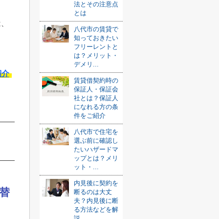
法とその注意点
とは
は、
八代市の賃貸で
知っておきたい
フリーレントと
は？メリット・
デメリ...
紹介
賃貸借契約時の
保証人・保証会
社とは？保証人
になれる方の条
件をご紹介
八代市で住宅を
選ぶ前に確認し
たいハザードマ
ップとは？メリ
ット・...
内見後に契約を
替
断るのは大丈
夫？内見後に断
る方法などを解
説