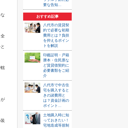
要な告知...
つな
おすすめ記事
八代市の賃貸契
約で必要な初期
費用とは？負担
、全
を抑えるポイン
トを解説
外と
印鑑証明・戸籍
謄本・住民票な
ど賃貸借契約に
管轄
必要書類をご紹
介
ま
八代市で中古住
宅を購入すると
きの諸費用と
トが
は？資金計画の
ポイント...
土地購入時に知
の装
っておきたい！
宅地造成等規制