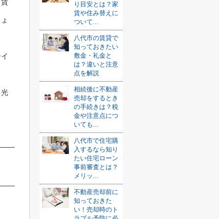
、賃
り目安とは？家
賃や住み替えに
しょ
ついて...
八代市の賃貸で
知っておきたい
合イ
敷金・礼金と
は？違いと注意
点を解説
相続後に不動産
、光
売却をするとき
の手続きは？税
金や注意点につ
いても...
八代市で住宅購
入するなら知り
たい住宅ローン
事前審査とは？
メリッ...
不動産売却前に
知っておきた
い！売却時のト
ラブル予防に必