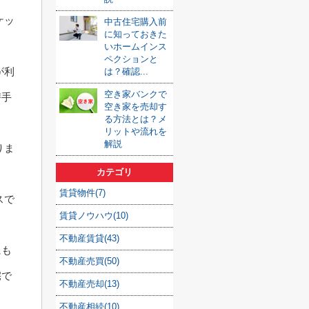
ケッ
中古住宅購入前
に知っておきた
いホームインス
ペクションと
が利
は？確認...
空き家バンクで
替手
空き家を売却す
る方法とは？メ
リットや流れを
解説
りま
カテゴリ
賃貸物件(7)
スで
賃貸ノウハウ(10)
不動産賃貸(43)
にも
不動産売買(50)
宅で
不動産売却(13)
不動産相続(10)