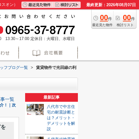
ロスオン）
最終更新：2026年08月07日
00
00
件
件
最近見た物件
検討リスト
 13:30～17:00
定休日：火曜日、水曜日
タッフブログ一覧
>
賃貸物件で光回線の利
最新記事
記事一覧
介！｜次
八代市で中古住
宅の耐震診断と
は？メリット・
デメリットを解
どを
説