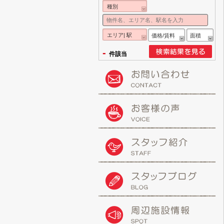
種別
エリア| 駅
価格/賃料
面積
-
件該当