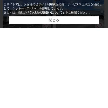
当サイトでは、お客様の当サイト利用状況把握、サービス向上検討を目的と
して、クッキー（Cookie）を使用しています。
詳しくは、当社の
「Cookieの取扱いについて」
をご確認ください。
閉じる
3
4.4
万円
/ 1K / 38.00㎡
万円
/ 11.08坪
八代市植柳下町
八代市大村町
お水がでます♪毎日の暮らしを潤
【大村町店舗】臨港線（336号
します。レストハイツ：肥薩お
線）沿いです♪視認性に優れた立
れんじ鉄道肥後高田駅に...
地です♪礼金不要とい...
お客様の声