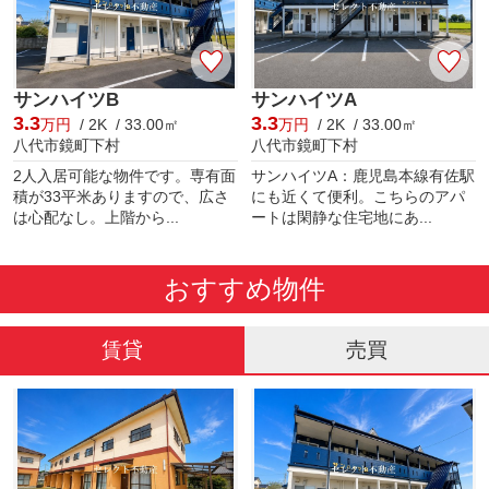
サンハイツB
サンハイツA
3.3
3.3
万円
/ 2K / 33.00㎡
万円
/ 2K / 33.00㎡
八代市鏡町下村
八代市鏡町下村
2人入居可能な物件です。専有面
サンハイツA：鹿児島本線有佐駅
積が33平米ありますので、広さ
にも近くて便利。こちらのアパ
は心配なし。上階から...
ートは閑静な住宅地にあ...
おすすめ物件
賃貸
売買