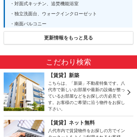
・対面式キッチン、追焚機能浴室
・独立洗面台、ウォークインクローゼット
・南面バルコニー
・TVモニター付きインターホン
更新情報をもっと見る
入居予定・水道について
こだわり検索
入居は2026年9月20日予定です。水道は井戸水のため、
【賃貸】新築
飲用や利用条件は内見時にご確認ください。
こちらは、「新築」不動産特集です。八
代市で新しいお部屋や最新の設備が整っ
ているお部屋などをお探しの方必見で
募集状況について
⚠️
す。お客様のご希望に沿う物件をお探し
下さい。
熊本地震の影響で、八代市の賃貸物件は募集が急減して
います。掲載中でも短時間で募集終了となる場合がある
【賃貸】ネット無料
ため、最新の募集状況はお問い合わせ時点でご確認くだ
八代市内で賃貸物件をお探しの方でイン
さい。
ターネットをよくご利用されるお客様