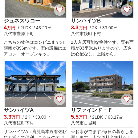
ジュネスワコー
サンハイツB
4
3.3
万円
/ 2LDK / 46.20㎡
万円
/ 2K / 33.00㎡
八代市豊原下町
八代市鏡町下村
こちらの物件はコンビニまでの
2人入居可能な物件です。専有面
距離が396mです。室内設備はエ
積が33平米ありますので、広さ
アコン・オープンキッ...
は心配なし。上階から...
サンハイツA
リファインド・Ｆ
3.3
5.5
万円
/ 2K / 33.00㎡
万円
/ 2LDK / 63.17㎡
八代市鏡町下村
八代市古城町
サンハイツA：鹿児島本線有佐駅
☆お水がでます♪毎日の暮らしを
にも近くて便利。こちらのアパ
潤します。上水道料金無料☆リ