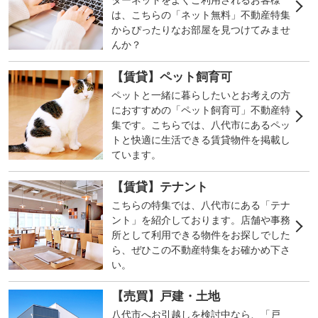
は、こちらの「ネット無料」不動産特集
からぴったりなお部屋を見つけてみませ
んか？
八代市の賃貸物件一覧を見る
▶
【賃貸】ペット飼育可
八代市の不動産探しは、セレクト不動産XONへお気軽にご相談
ペットと一緒に暮らしたいとお考えの方
ください。
におすすめの「ペット飼育可」不動産特
集です。こちらでは、八代市にあるペッ
トと快適に生活できる賃貸物件を掲載し
ています。
【賃貸】テナント
こちらの特集では、八代市にある「テナ
ント」を紹介しております。店舗や事務
所として利用できる物件をお探しでした
ら、ぜひこの不動産特集をお確かめ下さ
い。
【売買】戸建・土地
八代市へお引越しを検討中なら、「戸