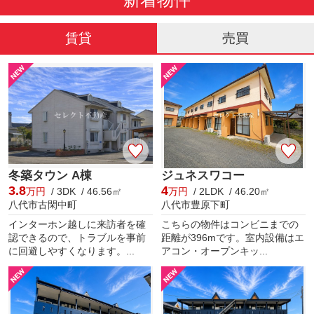
賃貸
売買
冬築タウン A棟
ジュネスワコー
3.8
4
万円
/ 3DK / 46.56㎡
万円
/ 2LDK / 46.20㎡
八代市古閑中町
八代市豊原下町
インターホン越しに来訪者を確
こちらの物件はコンビニまでの
認できるので、トラブルを事前
距離が396mです。室内設備はエ
に回避しやすくなります。...
アコン・オープンキッ...