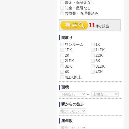
敷金・保証金なし
礼金・敷引なし
共益費・管理費込み
11
件が該当
間取り
ワンルーム
1K
1DK
1LDK
2K
2DK
2LDK
3K
3DK
3LDK
4K
4DK
4LDK以上
面積
～
駅からの徒歩
築年数