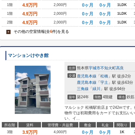
4.9
万円
0ヶ月
0ヶ月
1階
2,000円
1LDK
4.9
万円
0ヶ月
0ヶ月
1階
2,000円
1LDK
4.9
万円
0ヶ月
0ヶ月
2階
2,000円
1LDK
その他の空室情報(全
6
件)を見る
+
マンションけやき館
熊本県
宇城市
不知火町高良
住所
交通
鹿児島本線
「
松橋
」駅 徒歩2分
鹿児島本線
「
宇土
」駅 徒歩63分
三角線
「
緑川
」駅 徒歩94分
築24年
4階建
鉄筋
築年
階数
構造
マルショク 松橋駅前店まで242mです
物件では初期費用をカードでお支払いい
い、イ...
所在階
賃料
管理費・共益費
敷金
礼金
間取り
3.9
万円
0ヶ月
0ヶ月
3階
4,000円
1K