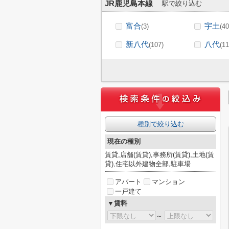
JR鹿児島本線
駅で絞り込む
富合
宇土
(3)
(40
新八代
八代
(107)
(11
種別で絞り込む
現在の種別
賃貸,店舗(賃貸),事務所(賃貸),土地(賃
貸),住宅以外建物全部,駐車場
アパート
マンション
一戸建て
▼賃料
～