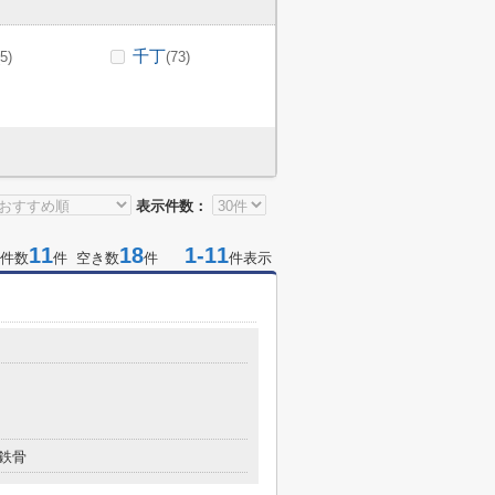
千丁
(5)
(73)
表示件数：
11
18
1-11
件数
件 空き数
件
件表示
鉄骨