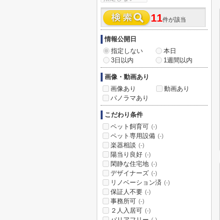
11
件が該当
情報公開日
指定しない
本日
3日以内
1週間以内
画像・動画あり
画像あり
動画あり
パノラマあり
こだわり条件
ペット飼育可
(-)
ペット専用設備
(-)
楽器相談
(-)
陽当り良好
(-)
閑静な住宅地
(-)
デザイナーズ
(-)
リノベーション済
(-)
保証人不要
(-)
事務所可
(-)
２人入居可
(-)
バリアフリー