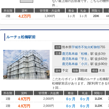
ない最上階のお部屋です。こちらの物件
件...
所在階
賃料
管理費・共益費
敷金
礼金
間取り
4.2
万円
2階
1,000円
1ヶ月
1ヶ月
2DK
4
ルーチェ松橋駅前
熊本県
宇城市
不知火町御領
755
住所
交通
鹿児島本線
「
松橋
」駅 徒歩3分
鹿児島本線
「
宇土
」駅 徒歩63分
鹿児島本線
「
小川
」駅 徒歩90分
予定
3階建
木造
築年
階数
構造
こだわりポイント満載のルーチェ松橋駅
松橋駅前店があります。2駅利用できる
ト回...
所在階
賃料
管理費・共益費
敷金
礼金
間取り
4.9
万円
0ヶ月
0ヶ月
1階
2,000円
1LDK
4.9
万円
0ヶ月
0ヶ月
1階
2,000円
1LDK