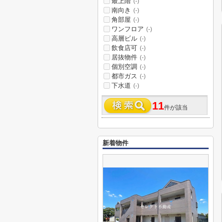
最上階
(-)
南向き
(-)
角部屋
(-)
ワンフロア
(-)
高層ビル
(-)
飲食店可
(-)
居抜物件
(-)
個別空調
(-)
都市ガス
(-)
下水道
(-)
11
件が該当
新着物件