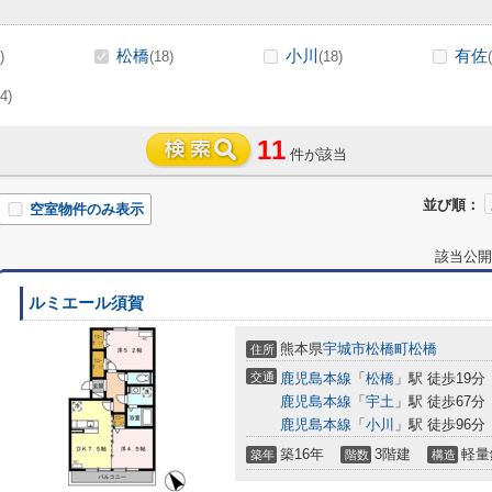
松橋
小川
有佐
)
(18)
(18)
4)
11
件が該当
並び順：
空室物件のみ表示
該当公開
ルミエール須賀
熊本県
宇城市
松橋町松橋
住所
交通
鹿児島本線
「
松橋
」駅 徒歩19分
鹿児島本線
「
宇土
」駅 徒歩67分
鹿児島本線
「
小川
」駅 徒歩96分
築16年
3階建
軽量
築年
階数
構造