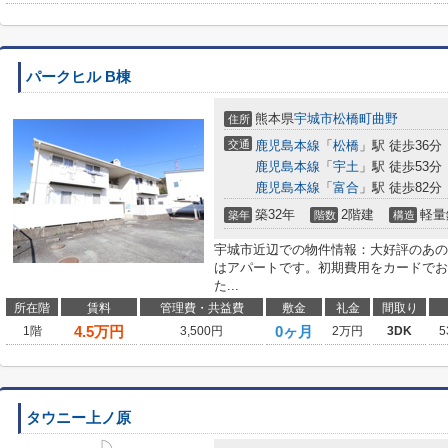
パークヒル B棟
熊本県
宇城市
松橋町曲野
住所
交通
鹿児島本線
「
松橋
」駅 徒歩36分
鹿児島本線
「
宇土
」駅 徒歩53分
鹿児島本線
「
富合
」駅 徒歩82分
築32年
2階建
軽量
築年
階数
構造
宇城市近辺での物件情報：大好評のあの
はアパートです。初期費用をカードでお
た...
所在階
賃料
管理費・共益費
敷金
礼金
間取り
4.5
万円
0ヶ月
1階
3,500円
2万円
3DK
5
タウニー上ノ原