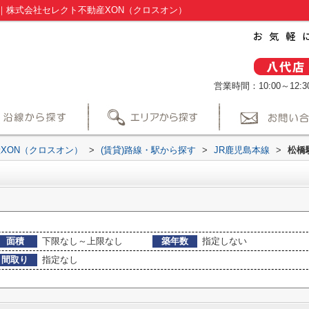
｜株式会社セレクト不動産XON（クロスオン）
営業時間：10:00～12:30
XON（クロスオン）
>
(賃貸)路線・駅から探す
>
JR鹿児島本線
>
松橋
面積
下限なし～上限なし
築年数
指定しない
間取り
指定なし