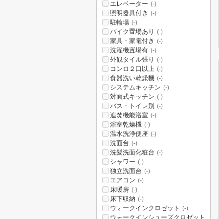
エレベーター
(-)
照明器具付き
(-)
駐輪場
(-)
バイク置場あり
(-)
家具・家電付き
(-)
洗濯機置場有
(-)
外観タイル張り
(-)
コンロ２口以上
(-)
食器洗い乾燥機
(-)
システムキッチン
(-)
対面式キッチン
(-)
バス・トイレ別
(-)
追焚機能浴室
(-)
浴室乾燥機
(-)
温水洗浄便座
(-)
洗面台
(-)
洗髪洗面化粧台
(-)
シャワー
(-)
独立洗面台
(-)
エアコン
(-)
床暖房
(-)
床下収納
(-)
ウォークインクロゼット
(-)
ウォークインシューズクロゼット