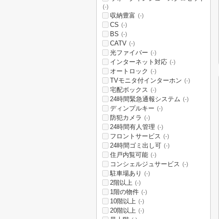
(-)
収納豊富
(-)
CS
(-)
BS
(-)
CATV
(-)
光ファイバー
(-)
インターネット対応
(-)
オートロック
(-)
TVモニタ付インターホン
(-)
宅配ボックス
(-)
24時間緊急通報システム
(-)
ディンプルキー
(-)
防犯カメラ
(-)
24時間有人管理
(-)
フロントサービス
(-)
24時間ゴミ出し可
(-)
住戸内覧可能
(-)
コンシェルジュサービス
(-)
駐車場あり
(-)
2階以上
(-)
1階の物件
(-)
10階以上
(-)
20階以上
(-)