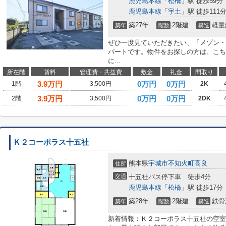
鹿児島本線
「
松橋
」駅 徒歩59分
鹿児島本線
「
宇土
」駅 徒歩111
築27年
2階建
軽量
築年
階数
構造
ぜひ一度見ていただきたい、「メゾン・
パートです。物件をお探しの方は、こち
に...
所在階
賃料
管理費・共益費
敷金
礼金
間取り
3.9
万円
0万円
0万円
1階
3,500円
2K
3.9
万円
0万円
0万円
2階
3,500円
2DK
Ｋ２コーポラス十五社
熊本県
宇城市
不知火町高良
住所
交通
十五社バス停下車 徒歩4分
鹿児島本線
「
松橋
」駅 徒歩17分
築28年
2階建
鉄骨
築年
階数
構造
新着情報：Ｋ２コーポラス十五社の空室