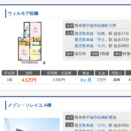
ウィルモア松橋
熊本県
宇城市
松橋町大野
住所
交通
鹿児島本線
「
松橋
」駅 徒歩17分
鹿児島本線
「
宇土
」駅 徒歩72分
鹿児島本線
「
小川
」駅 徒歩89分
築22年
2階建
軽量
築年
階数
構造
所在階
賃料
管理費・共益費
敷金
礼金
間取り
4.5
万円
0ヶ月
1階
3,500円
2万円
2DK
4
メゾン・ソレイユ A棟
熊本県
宇城市
松橋町豊福
住所
交通
鹿児島本線
「
小川
」駅 徒歩59分