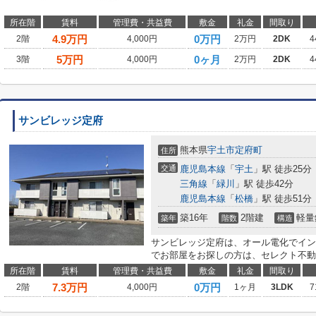
所在階
賃料
管理費・共益費
敷金
礼金
間取り
4.9
万円
0万円
2階
4,000円
2万円
2DK
4
5
万円
0ヶ月
3階
4,000円
2万円
2DK
4
サンビレッジ定府
熊本県
宇土市
定府町
住所
交通
鹿児島本線
「
宇土
」駅 徒歩25分
三角線
「
緑川
」駅 徒歩42分
鹿児島本線
「
松橋
」駅 徒歩51分
築16年
2階建
軽量
築年
階数
構造
サンビレッジ定府は、オール電化でイン
でお部屋をお探しの方は、セレクト不動
所在階
賃料
管理費・共益費
敷金
礼金
間取り
7.3
万円
0万円
2階
4,000円
1ヶ月
3LDK
7