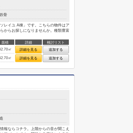
分
鉄骨
ソレイユ A棟」です。こちらの物件はア
らからお探しになりませんか。種類豊富
面積
詳細
検討リスト
42.70㎡
詳細を見る
追加する
42.70㎡
詳細を見る
追加する
造
情報ならコチラ。上階からの音が聞こえ