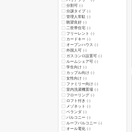
(-)
分割可
(-)
分譲タイプ
(-)
管理人常駐
(-)
眺望良好
(-)
二世帯住宅
(-)
フリーレント
(-)
カードキー
(-)
オープンハウス
(-)
外国人可
(-)
ガスコンロ設置可
(-)
ルームシェア可
(-)
学生向け
(-)
カップル向け
(-)
女性向け
(-)
ファミリー向け
(-)
室内洗濯機置場
(-)
フローリング
(-)
ロフト付き
(-)
メゾネット
(-)
ベランダ
(-)
バルコニー
(-)
ルーフバルコニー
(-)
オール電化
(-)