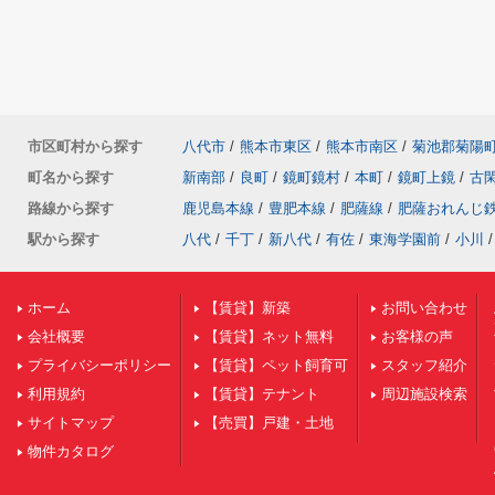
市区町村から探す
八代市
/
熊本市東区
/
熊本市南区
/
菊池郡菊陽
町名から探す
新南部
/
良町
/
鏡町鏡村
/
本町
/
鏡町上鏡
/
古
路線から探す
鹿児島本線
/
豊肥本線
/
肥薩線
/
肥薩おれんじ
駅から探す
八代
/
千丁
/
新八代
/
有佐
/
東海学園前
/
小川
/
ホーム
【賃貸】新築
お問い合わせ
会社概要
【賃貸】ネット無料
お客様の声
プライバシーポリシー
【賃貸】ペット飼育可
スタッフ紹介
利用規約
【賃貸】テナント
周辺施設検索
サイトマップ
【売買】戸建・土地
物件カタログ