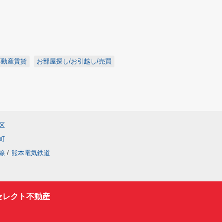
不動産賃貸
お部屋探し/お引越し/売買
区
町
線
/
熊本電気鉄道
セレクト不動産