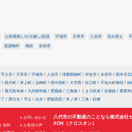
お部屋探し/お引越し/賃貸
宇城市
天草市
人吉市
住み替え
賃貸物件
相続
水俣市
宇土市
/
天草市
/
宇城市
/
人吉市
/
球磨郡錦町
/
伊佐市
/
水俣市
/
熊本市北
町
/
西片町
/
井上町
/
浜崎町
/
田中西町
/
大字西
/
松江町
/
不知火町御領
/
緑
道
/
鹿児島本線
/
九州新幹線
/
肥薩線
/
三角線
/
くま川鉄道
/
吉都線
/
豊肥本
千丁
/
西出水
/
宇土
/
出水
/
肥後高田
/
米ノ津
/
三角
/
松橋
八代市の不動産のことなら株式会社
お問い合わせ
XON（クロスオン）
ト無料
お客様の声