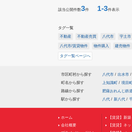
3
1-3
該当公開件数
件
件表示
タグ一覧
不動産
不動産売買
八代市
宇土市
八代市/賃貸物件
物件購入
建売物件
タグ一覧ページへ
市区町村から探す
八代市
/
出水市
/
町名から探す
上知識町
/
境目
路線から探す
肥薩おれんじ鉄
駅から探す
八代
/
新八代
/
ホーム
【賃貸】新築
会社概要
【賃貸】ネッ