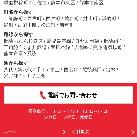
球磨郡錦町
/
伊佐市
/
熊本市東区
/
熊本市南区
町名から探す
上知識町
/
西宮町
/
西片町
/
境目町
/
井上町
/
浜崎町
/
緑町
/
古閑中町
/
松江町
/
若草町
路線から探す
肥薩おれんじ鉄道
/
鹿児島本線
/
九州新幹線
/
肥薩線
/
三角線
/
くま川鉄道
/
豊肥本線
/
吉都線
/
熊本電気鉄道
/
熊本市電A系統
駅から探す
八代
/
新八代
/
千丁
/
宇土
/
西出水
/
肥後高田
/
出水
/
米ノ津
/
小川
/
三角
電話でお問い合わせ
営業時間：
10:00～12:30 13:30～17:00
定休日：
火曜日、水曜日
ホーム
会社概要