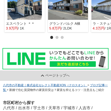
エスペラント ＊＊
グランドパルク A棟
ラ・ステュ
3.9万円
/ 1K
5.8万円
/ 2LDK
4.3万円
/ 1R
ページトップへ
八代市の不動産｜株式会社セレクト不動産XON（クロスオン）
>
ブログ記事一
覧
>
新婚で住む賃貸物件の家賃目安は？家賃を抑えるコツ・注意点もご紹介
市区町村から探す
八代市
/
出水市
/
宇土市
/
天草市
/
宇城市
/
人吉市
/