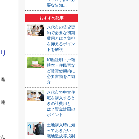
要な告知...
おすすめ記事
八代市の賃貸契
約で必要な初期
費用とは？負担
を抑えるポイン
トを解説
リ
印鑑証明・戸籍
謄本・住民票な
ど賃貸借契約に
必要書類をご紹
を進
介
八代市で中古住
宅を購入すると
、連
きの諸費用と
は？資金計画の
ポイント...
土地購入時に知
っておきたい！
宅地造成等規制
せん