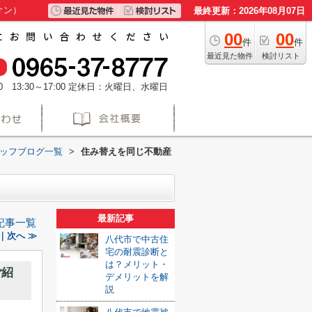
オン）
最終更新：2026年08月07日
00
00
件
件
最近見た物件
検討リスト
 13:30～17:00
定休日：火曜日、水曜日
タッフブログ一覧
>
住み替えを同じ不動産
最新記事
記事一覧
｜次へ ≫
八代市で中古住
宅の耐震診断と
は？メリット・
ご紹
デメリットを解
説