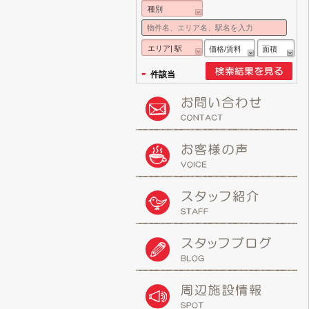
種別
エリア| 駅
価格/賃料
面積
-
件該当