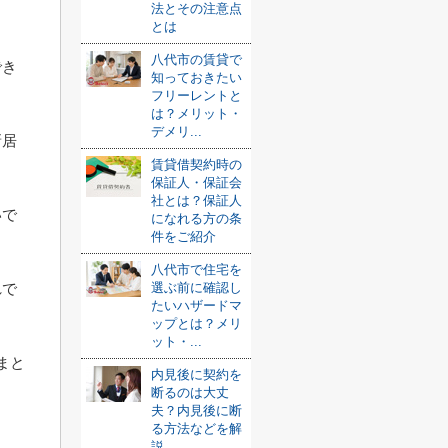
法とその注意点
とは
八代市の賃貸で
でき
知っておきたい
フリーレントと
は？メリット・
デメリ...
新居
賃貸借契約時の
保証人・保証会
社とは？保証人
いで
になれる方の条
件をご紹介
八代市で住宅を
れで
選ぶ前に確認し
たいハザードマ
ップとは？メリ
ット・...
まと
内見後に契約を
断るのは大丈
夫？内見後に断
る方法などを解
説