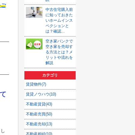
をご
中古住宅購入前
に知っておきた
いホームインス
ペクションと
は？確認...
空き家バンクで
空き家を売却す
る方法とは？メ
リットや流れを
解説
カテゴリ
賃貸物件(7)
て
賃貸ノウハウ(10)
不動産賃貸(43)
不動産売買(50)
不動産売却(13)
てし
不動産相続(10)