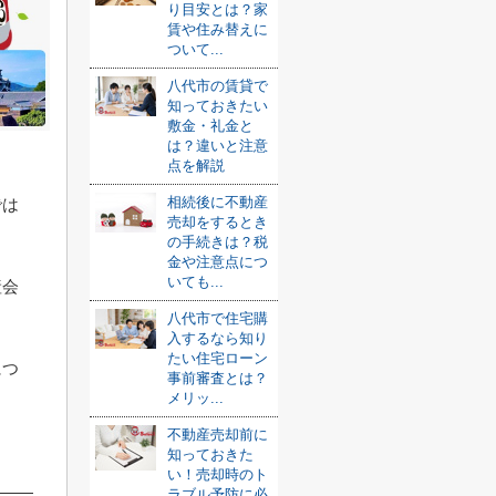
り目安とは？家
賃や住み替えに
ついて...
八代市の賃貸で
知っておきたい
敷金・礼金と
は？違いと注意
点を解説
相続後に不動産
では
売却をするとき
の手続きは？税
金や注意点につ
いても...
産会
八代市で住宅購
入するなら知り
たい住宅ローン
につ
事前審査とは？
メリッ...
不動産売却前に
知っておきた
い！売却時のト
ラブル予防に必