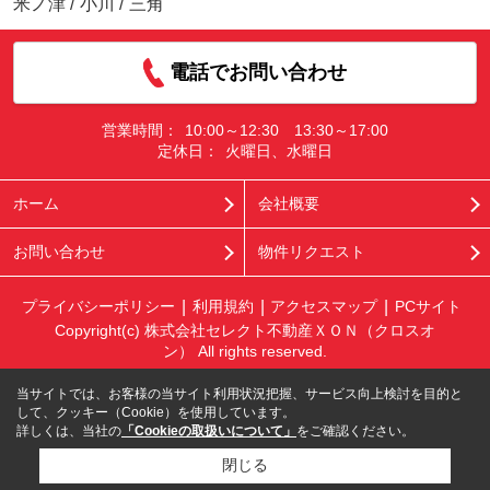
米ノ津
/
小川
/
三角
電話でお問い合わせ
営業時間：
10:00～12:30 13:30～17:00
定休日：
火曜日、水曜日
ホーム
会社概要
お問い合わせ
物件リクエスト
プライバシーポリシー
利用規約
アクセスマップ
PCサイト
Copyright(c) 株式会社セレクト不動産ＸＯＮ（クロスオ
ン） All rights reserved.
当サイトでは、お客様の当サイト利用状況把握、サービス向上検討を目的と
して、クッキー（Cookie）を使用しています。
詳しくは、当社の
「Cookieの取扱いについて」
をご確認ください。
閉じる