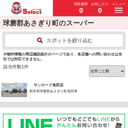
閲覧履歴
お気に入り
メニュー
0
0
球磨郡あさぎり町のスーパー
スポットを絞り込む
※物件情報の周辺施設紹介のページであり、各店舗への問い合わせは当
社では対応できません。
該当件数
1
件
サンロード免田店
熊本県球磨郡あさぎり町免田東
-