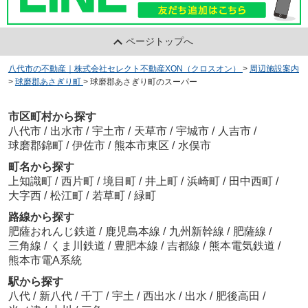
ページトップへ
八代市の不動産｜株式会社セレクト不動産XON（クロスオン）
>
周辺施設案内
>
球磨郡あさぎり町
>
球磨郡あさぎり町のスーパー
市区町村から探す
八代市
/
出水市
/
宇土市
/
天草市
/
宇城市
/
人吉市
/
球磨郡錦町
/
伊佐市
/
熊本市東区
/
水俣市
町名から探す
上知識町
/
西片町
/
境目町
/
井上町
/
浜崎町
/
田中西町
/
大字西
/
松江町
/
若草町
/
緑町
路線から探す
肥薩おれんじ鉄道
/
鹿児島本線
/
九州新幹線
/
肥薩線
/
三角線
/
くま川鉄道
/
豊肥本線
/
吉都線
/
熊本電気鉄道
/
熊本市電A系統
駅から探す
八代
/
新八代
/
千丁
/
宇土
/
西出水
/
出水
/
肥後高田
/