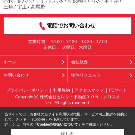
八代
/
新八代
/
千丁
/
西出水
/
肥後高田
/
出水
/
米ノ津
/
三角
/
宇土
/
高尾野
電話でお問い合わせ
営業時間：
10:00～12:30 13:30～17:00
定休日：
火曜日、水曜日
ホーム
会社概要
お問い合わせ
物件リクエスト
プライバシーポリシー
利用規約
アクセスマップ
PCサイト
Copyright(c) 株式会社セレクト不動産ＸＯＮ（クロスオ
ン） All rights reserved.
当サイトでは、お客様の当サイト利用状況把握、サービス向上検討を目的と
して、クッキー（Cookie）を使用しています。
詳しくは、当社の
「Cookieの取扱いについて」
をご確認ください。
閉じる