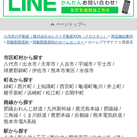
ページトップへ
八代市の不動産｜株式会社セレクト不動産XON（クロスオン）
>
周辺施設案内
>
阿蘇郡西原村
>
阿蘇郡西原村のホームセンター
>
ホームプラザナフコ 西原店
市区町村から探す
八代市
/
出水市
/
天草市
/
人吉市
/
宇城市
/
宇土市
/
球磨郡錦町
/
伊佐市
/
熊本市東区
/
水俣市
町名から探す
緑町
/
西片町
/
上知識町
/
西宮町
/
亀場町亀川
/
井上町
/
横手新町
/
浜崎町
/
松江町
/
古閑中町
路線から探す
肥薩おれんじ鉄道
/
九州新幹線
/
鹿児島本線
/
肥薩線
/
三角線
/
くま川鉄道
/
豊肥本線
/
吉都線
/
熊本電気鉄道
/
熊本市電A系統
駅から探す