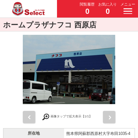
閲覧履歴
お気に入り
メニュー
0
0
ホームプラザナフコ 西原店
前
次
画像タップで拡大表示【
1
/1】
所在地
熊本県阿蘇郡西原村大字布田1035-4