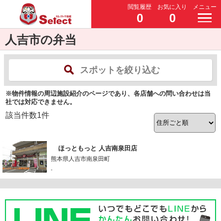
閲覧履歴
お気に入り
メニュー
0
0
人吉市の弁当
スポットを絞り込む
※物件情報の周辺施設紹介のページであり、各店舗への問い合わせは当
社では対応できません。
該当件数
1
件
ほっともっと 人吉南泉田店
熊本県人吉市南泉田町
-