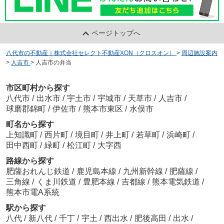
ページトップへ
八代市の不動産｜株式会社セレクト不動産XON（クロスオン）
>
周辺施設案内
>
人吉市
>
人吉市の弁当
市区町村から探す
八代市
/
出水市
/
宇土市
/
宇城市
/
天草市
/
人吉市
/
球磨郡錦町
/
伊佐市
/
熊本市東区
/
水俣市
町名から探す
上知識町
/
西片町
/
境目町
/
井上町
/
若草町
/
浜崎町
/
田中西町
/
緑町
/
松江町
/
大字西
路線から探す
肥薩おれんじ鉄道
/
鹿児島本線
/
九州新幹線
/
肥薩線
/
三角線
/
くま川鉄道
/
豊肥本線
/
吉都線
/
熊本電気鉄道
/
熊本市電A系統
駅から探す
八代
/
新八代
/
千丁
/
宇土
/
西出水
/
肥後高田
/
出水
/