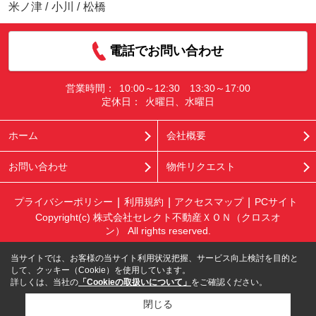
米ノ津
/
小川
/
松橋
電話でお問い合わせ
営業時間：
10:00～12:30 13:30～17:00
定休日：
火曜日、水曜日
ホーム
会社概要
お問い合わせ
物件リクエスト
プライバシーポリシー
利用規約
アクセスマップ
PCサイト
Copyright(c) 株式会社セレクト不動産ＸＯＮ（クロスオ
ン） All rights reserved.
当サイトでは、お客様の当サイト利用状況把握、サービス向上検討を目的と
して、クッキー（Cookie）を使用しています。
詳しくは、当社の
「Cookieの取扱いについて」
をご確認ください。
閉じる