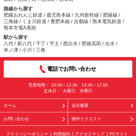
路線から探す
肥薩おれんじ鉄道
/
鹿児島本線
/
九州新幹線
/
肥薩線
/
三角線
/
くま川鉄道
/
豊肥本線
/
吉都線
/
熊本電気鉄道
/
熊本市電A系統
駅から探す
八代
/
新八代
/
千丁
/
宇土
/
西出水
/
肥後高田
/
出水
/
米ノ津
/
小川
/
三角
電話でお問い合わせ
営業時間：
10:00～12:30 13:30～17:00
定休日：
火曜日、水曜日
ホーム
会社概要
お問い合わせ
物件リクエスト
プライバシーポリシー
利用規約
アクセスマップ
PCサイト