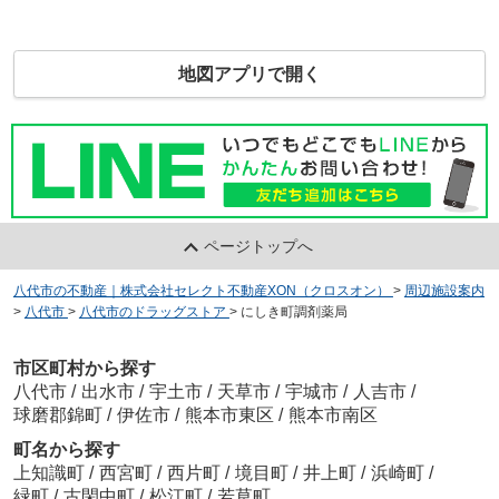
地図アプリで開く
ページトップへ
八代市の不動産｜株式会社セレクト不動産XON（クロスオン）
>
周辺施設案内
>
八代市
>
八代市のドラッグストア
>
にしき町調剤薬局
市区町村から探す
八代市
/
出水市
/
宇土市
/
天草市
/
宇城市
/
人吉市
/
球磨郡錦町
/
伊佐市
/
熊本市東区
/
熊本市南区
町名から探す
上知識町
/
西宮町
/
西片町
/
境目町
/
井上町
/
浜崎町
/
緑町
/
古閑中町
/
松江町
/
若草町