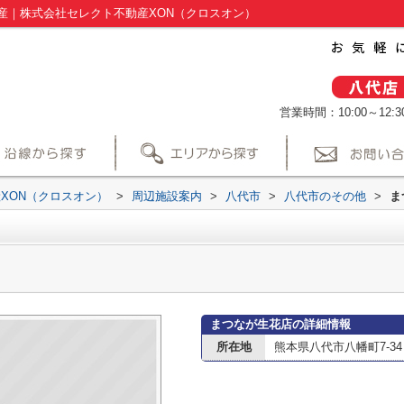
産｜株式会社セレクト不動産XON（クロスオン）
営業時間：10:00～12:30
XON（クロスオン）
>
周辺施設案内
>
八代市
>
八代市のその他
>
ま
まつなが生花店の詳細情報
所在地
熊本県八代市八幡町7-34