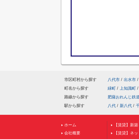
市区町村から探す
八代市
/
出水市
/
町名から探す
緑町
/
上知識町
/
路線から探す
肥薩おれんじ鉄
駅から探す
八代
/
新八代
/
ホーム
【賃貸】新築
会社概要
【賃貸】ネッ