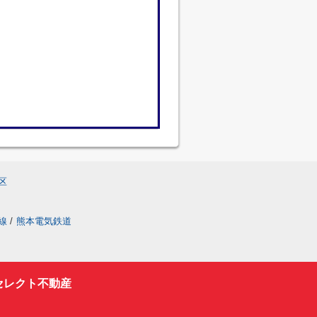
区
線
/
熊本電気鉄道
セレクト不動産