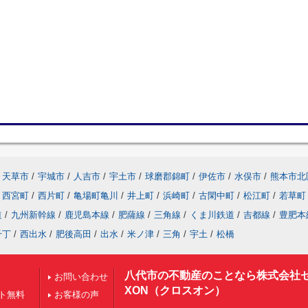
天草市
/
宇城市
/
人吉市
/
宇土市
/
球磨郡錦町
/
伊佐市
/
水俣市
/
熊本市北
西宮町
/
西片町
/
亀場町亀川
/
井上町
/
浜崎町
/
古閑中町
/
松江町
/
若草町
道
/
九州新幹線
/
鹿児島本線
/
肥薩線
/
三角線
/
くま川鉄道
/
吉都線
/
豊肥本
千丁
/
西出水
/
肥後高田
/
出水
/
米ノ津
/
三角
/
宇土
/
松橋
八代市の不動産のことなら株式会社
お問い合わせ
XON（クロスオン）
ト無料
お客様の声