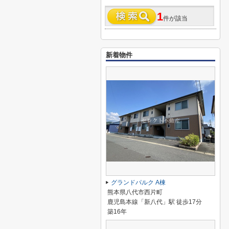
1
件が該当
新着物件
グランドパルク A棟
熊本県八代市西片町
鹿児島本線「新八代」駅 徒歩17分
築16年