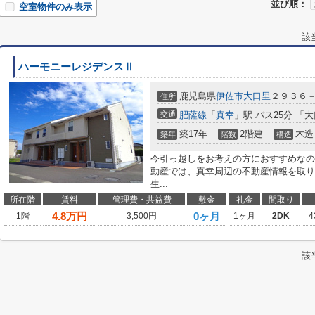
並び順：
空室物件のみ表示
該
ハーモニーレジデンスⅡ
鹿児島県
伊佐市
大口里
２９３６
住所
交通
肥薩線
「
真幸
」駅 バス25分 「
築17年
2階建
木造
築年
階数
構造
今引っ越しをお考えの方におすすめなの
動産では、真幸周辺の不動産情報を取り
生...
所在階
賃料
管理費・共益費
敷金
礼金
間取り
4.8
万円
0ヶ月
1階
3,500円
1ヶ月
2DK
4
該