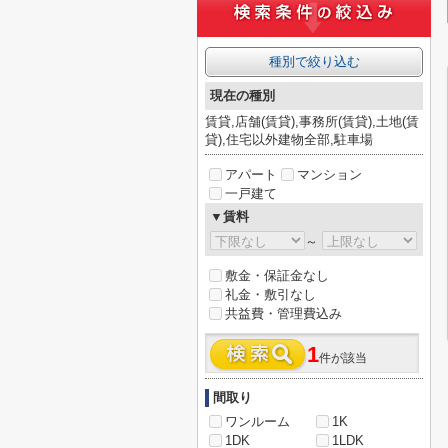
種別で絞り込む
現在の種別
賃貸,店舗(賃貸),事務所(賃貸),土地(賃
貸),住宅以外建物全部,駐車場
アパート
マンション
一戸建て
▼賃料
～
敷金・保証金なし
礼金・敷引なし
共益費・管理費込み
1
件が該当
間取り
ワンルーム
1K
1DK
1LDK