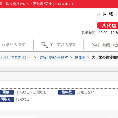
産｜株式会社セレクト不動産XON（クロスオン）
営業時間：10:00～12:30
XON（クロスオン）
>
(賃貸)地域から探す
>
伊佐市
>
大口里の賃貸物
面積
下限なし～上限なし
築年数
指定しない
間取り
指定なし