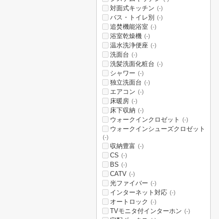
対面式キッチン
(-)
バス・トイレ別
(-)
追焚機能浴室
(-)
浴室乾燥機
(-)
温水洗浄便座
(-)
洗面台
(-)
洗髪洗面化粧台
(-)
シャワー
(-)
独立洗面台
(-)
エアコン
(-)
床暖房
(-)
床下収納
(-)
ウォークインクロゼット
(-)
ウォークインシューズクロゼット
(-)
収納豊富
(-)
CS
(-)
BS
(-)
CATV
(-)
光ファイバー
(-)
インターネット対応
(-)
オートロック
(-)
TVモニタ付インターホン
(-)