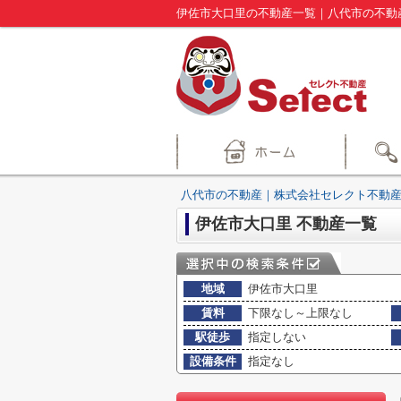
伊佐市大口里の不動産一覧｜八代市の不動
八代市の不動産｜株式会社セレクト不動産
伊佐市大口里 不動産一覧
地域
伊佐市大口里
賃料
下限なし～上限なし
駅徒歩
指定しない
設備条件
指定なし