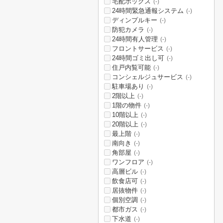
宅配ボックス
(-)
24時間緊急通報システム
(-)
ディンプルキー
(-)
防犯カメラ
(-)
24時間有人管理
(-)
フロントサービス
(-)
24時間ゴミ出し可
(-)
住戸内覧可能
(-)
コンシェルジュサービス
(-)
駐車場あり
(-)
2階以上
(-)
1階の物件
(-)
10階以上
(-)
20階以上
(-)
最上階
(-)
南向き
(-)
角部屋
(-)
ワンフロア
(-)
高層ビル
(-)
飲食店可
(-)
居抜物件
(-)
個別空調
(-)
都市ガス
(-)
下水道
(-)