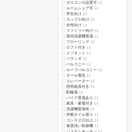
ガスコンロ設置可
(-)
ルームシェア可
(-)
学生向け
(-)
カップル向け
(-)
女性向け
(-)
ファミリー向け
(-)
室内洗濯機置場
(-)
フローリング
(-)
ロフト付き
(-)
メゾネット
(-)
ベランダ
(-)
バルコニー
(-)
ルーフバルコニー
(-)
オール電化
(-)
エレベーター
(-)
照明器具付き
(-)
駐輪場
(-)
バイク置場あり
(-)
家具・家電付き
(-)
洗濯機置場有
(-)
外観タイル張り
(-)
コンロ２口以上
(-)
食器洗い乾燥機
(-)
システムキッチン
(-)