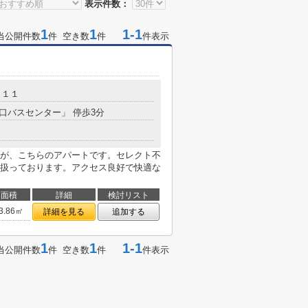
表示件数：
1
1
1-1
当公開件数
件 空き数
件
件表示
－１１
大口バスセンター」 停歩3分
が、こちらのアパートです。セレクト不
扱っております。アクセス良好で快適な
面積
詳細
検討リスト
3.86㎡
詳細を見る
追加する
1
1
1-1
当公開件数
件 空き数
件
件表示