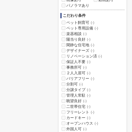
パノラマあり
こだわり条件
ペット飼育可
(-)
ペット専用設備
(-)
楽器相談
(-)
陽当り良好
(-)
閑静な住宅地
(-)
デザイナーズ
(-)
リノベーション済
(-)
保証人不要
(-)
事務所可
(-)
２人入居可
(-)
バリアフリー
(-)
分割可
(-)
分譲タイプ
(-)
管理人常駐
(-)
眺望良好
(-)
二世帯住宅
(-)
フリーレント
(-)
カードキー
(-)
オープンハウス
(-)
外国人可
(-)