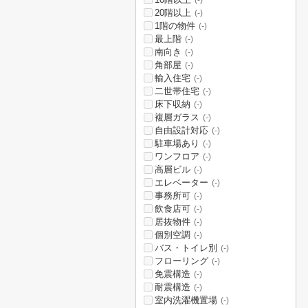
(-)
20階以上
(-)
1階の物件
(-)
最上階
(-)
南向き
(-)
角部屋
(-)
輸入住宅
(-)
二世帯住宅
(-)
床下収納
(-)
複層ガラス
(-)
自由設計対応
(-)
駐車場あり
(-)
ワンフロア
(-)
高層ビル
(-)
エレベーター
(-)
事務所可
(-)
飲食店可
(-)
居抜物件
(-)
個別空調
(-)
バス・トイレ別
(-)
フローリング
(-)
免震構造
(-)
耐震構造
(-)
室内洗濯機置場
(-)