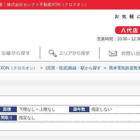
産｜株式会社セレクト不動産XON（クロスオン）
営業時間：10:00～12:30
XON（クロスオン）
>
(売買・投資)路線・駅から探す
>
熊本電気鉄道熊
面積
下限なし～上限なし
築年数
指定しない
間取り
指定なし