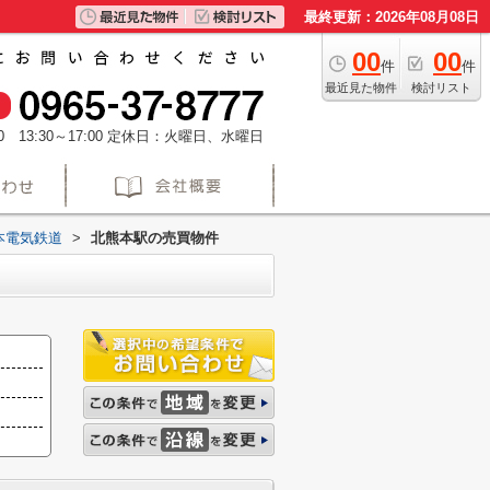
最終更新：2026年08月08日
00
00
件
件
最近見た物件
検討リスト
 13:30～17:00
定休日：火曜日、水曜日
本電気鉄道
>
北熊本駅の売買物件