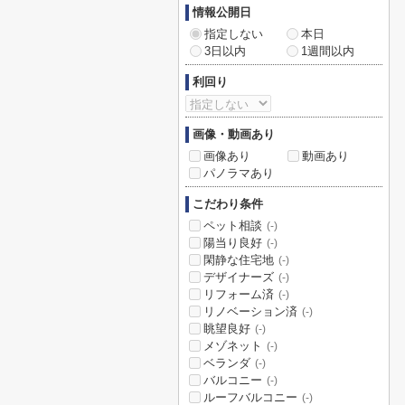
情報公開日
指定しない
本日
3日以内
1週間以内
利回り
画像・動画あり
画像あり
動画あり
パノラマあり
こだわり条件
ペット相談
(-)
陽当り良好
(-)
閑静な住宅地
(-)
デザイナーズ
(-)
リフォーム済
(-)
リノベーション済
(-)
眺望良好
(-)
メゾネット
(-)
ベランダ
(-)
バルコニー
(-)
ルーフバルコニー
(-)