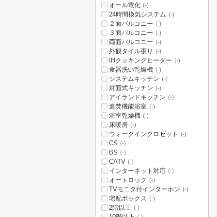
オール電化
(-)
24時間換気システム
(-)
２面バルコニー
(-)
３面バルコニー
(-)
両面バルコニー
(-)
外観タイル張り
(-)
IHクッキングヒーター
(-)
食器洗い乾燥機
(-)
システムキッチン
(-)
対面式キッチン
(-)
アイランドキッチン
(-)
追焚機能浴室
(-)
浴室乾燥機
(-)
床暖房
(-)
ウォークインクロゼット
(-)
CS
(-)
BS
(-)
CATV
(-)
インターネット対応
(-)
オートロック
(-)
TVモニタ付インターホン
(-)
宅配ボックス
(-)
2階以上
(-)
10階以上