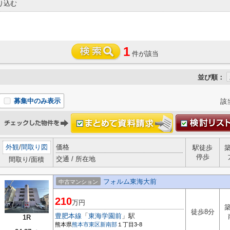
り込む
1
件が該当
並び順：
募集中のみ表示
該
外観
/
間取り図
価格
駅徒歩
停歩
交通 / 所在地
間取り/面積
フォルム東海大前
中古マンション
210
万円
築
徒歩8分
豊肥本線
「
東海学園前
」駅
1R
熊本県
熊本市東区
新南部
１丁目3-8