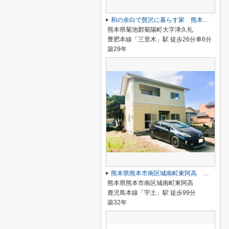
和の余白で贅沢に暮らす家 熊本県菊池郡菊陽町
熊本県菊池郡菊陽町大字津久礼
豊肥本線「三里木」駅 徒歩26分車6分
築29年
熊本県熊本市南区城南町東阿高 ～令和8年7月リフォーム！内外装綺麗で快適な住環境～
熊本県熊本市南区城南町東阿高
鹿児島本線「宇土」駅 徒歩99分
築32年