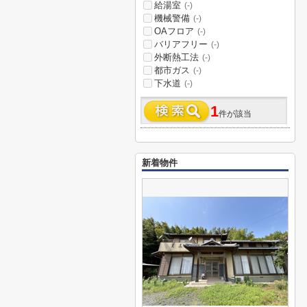
給湯室
(-)
機械警備
(-)
OAフロア
(-)
バリアフリー
(-)
外断熱工法
(-)
都市ガス
(-)
下水道
(-)
1
件が該当
新着物件