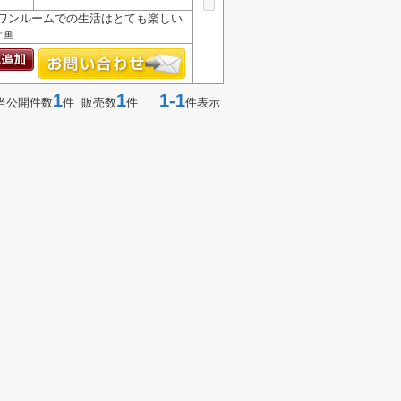
ワンルームでの生活はとても楽しい
...
1
1
1-1
当公開件数
件 販売数
件
件表示