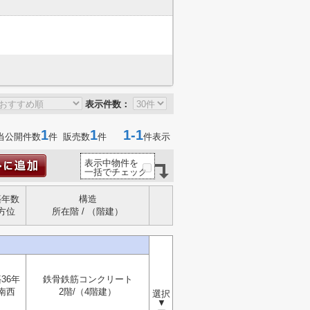
表示件数：
1
1
1-1
当公開件数
件 販売数
件
件表示
表示中物件を
一括でチェック
築年数
構造
方位
所在階 / （階建）
36年
鉄骨鉄筋コンクリート
南西
2階/（4階建）
選択
▼