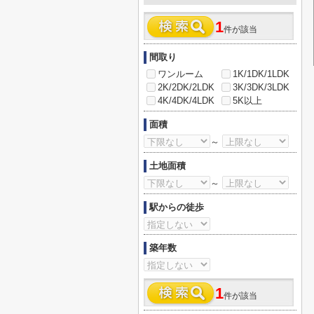
1
件が該当
間取り
ワンルーム
1K/1DK/1LDK
2K/2DK/2LDK
3K/3DK/3LDK
4K/4DK/4LDK
5K以上
面積
～
土地面積
～
駅からの徒歩
築年数
1
件が該当