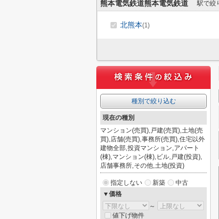
熊本電気鉄道熊本電気鉄道
駅で絞
北熊本
(1)
種別で絞り込む
現在の種別
マンション(売買),戸建(売買),土地(売
買),店舗(売買),事務所(売買),住宅以外
建物全部,投資マンション,アパート
(棟),マンション(棟),ビル,戸建(投資),
店舗事務所,その他,土地(投資)
指定しない
新築
中古
▼価格
～
値下げ物件