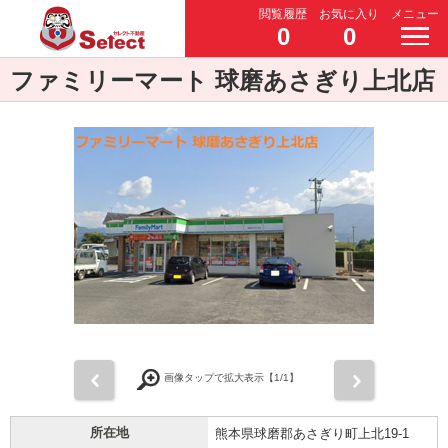
閲覧履歴
お気に入り
メニュー
0
0
ファミリーマート 球磨あさぎり上北店
前
次
画像タップで拡大表示【
1
/1】
所在地
熊本県球磨郡あさぎり町上北19-1