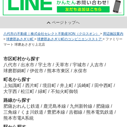
ページトップへ
八代市の不動産｜株式会社セレクト不動産XON（クロスオン）
>
周辺施設案内
>
球磨郡あさぎり町
>
球磨郡あさぎり町のコンビニエンスストア
>
ファミリー
マート 球磨あさぎり上北店
市区町村から探す
八代市
/
出水市
/
宇土市
/
天草市
/
宇城市
/
人吉市
/
球磨郡錦町
/
伊佐市
/
熊本市東区
/
水俣市
町名から探す
上知識町
/
西片町
/
境目町
/
井上町
/
浜崎町
/
田中西町
/
大字西
/
松江町
/
緑町
/
不知火町御領
路線から探す
肥薩おれんじ鉄道
/
鹿児島本線
/
九州新幹線
/
肥薩線
/
三角線
/
くま川鉄道
/
豊肥本線
/
吉都線
/
熊本電気鉄道
/
熊本市電A系統
駅から探す