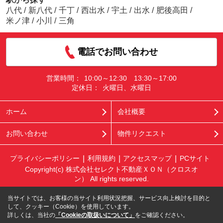
八代
/
新八代
/
千丁
/
西出水
/
宇土
/
出水
/
肥後高田
/
米ノ津
/
小川
/
三角
電話でお問い合わせ
営業時間：
10:00～12:30 13:30～17:00
定休日：
火曜日、水曜日
ホーム
会社概要
お問い合わせ
物件リクエスト
プライバシーポリシー
利用規約
アクセスマップ
PCサイト
Copyright(c) 株式会社セレクト不動産ＸＯＮ（クロスオ
ン） All rights reserved.
当サイトでは、お客様の当サイト利用状況把握、サービス向上検討を目的と
して、クッキー（Cookie）を使用しています。
詳しくは、当社の
「Cookieの取扱いについて」
をご確認ください。