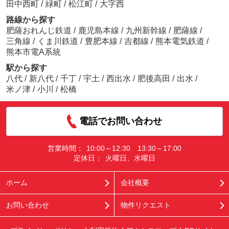
田中西町
/
緑町
/
松江町
/
大字西
路線から探す
肥薩おれんじ鉄道
/
鹿児島本線
/
九州新幹線
/
肥薩線
/
三角線
/
くま川鉄道
/
豊肥本線
/
吉都線
/
熊本電気鉄道
/
熊本市電A系統
駅から探す
八代
/
新八代
/
千丁
/
宇土
/
西出水
/
肥後高田
/
出水
/
米ノ津
/
小川
/
松橋
電話でお問い合わせ
営業時間：
10:00～12:30 13:30～17:00
定休日：
火曜日、水曜日
ホーム
会社概要
お問い合わせ
物件リクエスト