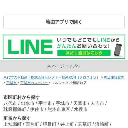
地図アプリで開く
ページトップへ
八代市の不動産｜株式会社セレクト不動産XON（クロスオン）
>
周辺施設案内
>
宇城市
>
宇城市のスーパー
>
マルショク 松橋駅前店
市区町村から探す
八代市
/
出水市
/
宇土市
/
宇城市
/
天草市
/
人吉市
/
球磨郡錦町
/
伊佐市
/
熊本市東区
/
水俣市
町名から探す
上知識町
/
西片町
/
境目町
/
井上町
/
若草町
/
浜崎町
/