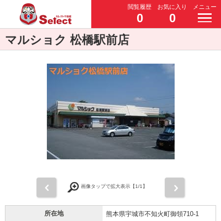
閲覧履歴
お気に入り
メニュー
0
0
マルショク 松橋駅前店
前
次
画像タップで拡大表示【
1
/1】
所在地
熊本県宇城市不知火町御領710-1