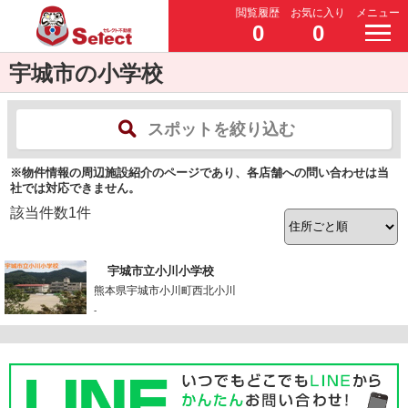
閲覧履歴
お気に入り
メニュー
0
0
宇城市の小学校
スポットを絞り込む
※物件情報の周辺施設紹介のページであり、各店舗への問い合わせは当
社では対応できません。
該当件数
1
件
宇城市立小川小学校
熊本県宇城市小川町西北小川
-