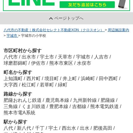
ページトップへ
八代市の不動産｜株式会社セレクト不動産XON（クロスオン）
>
周辺施設案内
>
宇城市
>
宇城市の小学校
市区町村から探す
八代市
/
出水市
/
宇土市
/
天草市
/
宇城市
/
人吉市
/
球磨郡錦町
/
伊佐市
/
熊本市東区
/
水俣市
町名から探す
上知識町
/
西片町
/
境目町
/
井上町
/
浜崎町
/
田中西町
/
大字西
/
松江町
/
若草町
/
緑町
路線から探す
肥薩おれんじ鉄道
/
鹿児島本線
/
九州新幹線
/
肥薩線
/
三角線
/
くま川鉄道
/
豊肥本線
/
吉都線
/
熊本電気鉄道
/
熊本市電A系統
駅から探す
八代
/
新八代
/
千丁
/
宇土
/
西出水
/
出水
/
肥後高田
/