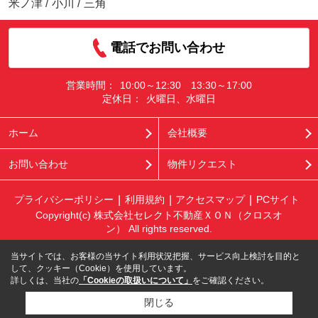
米ノ津
/
小川
/
三角
電話でお問い合わせ
営業時間：
10:00～12:30 13:30～17:00
定休日：
火曜日、水曜日
ホーム
会社概要
お問い合わせ
物件リクエスト
プライバシーポリシー
利用規約
アクセスマップ
PCサイト
Copyright(c) 株式会社セレクト不動産ＸＯＮ（クロスオ
ン） All rights reserved.
当サイトでは、お客様の当サイト利用状況把握、サービス向上検討を目的と
して、クッキー（Cookie）を使用しています。
詳しくは、当社の
「Cookieの取扱いについて」
をご確認ください。
閉じる