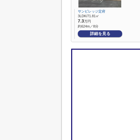
サンビレッジ定府
3LDK/71.81㎡
7.3
万円
約624m／8分
詳細を見る