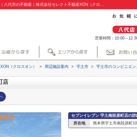
セブンイレブン 宇土南段原町店情報ページ｜八代市の不動産｜株式会社セレクト不動産XON（クロスオン）
営業時間：10:00～12:30
XON（クロスオン）
>
周辺施設案内
>
宇土市
>
宇土市のコンビニエン
町店
へ
セブンイレブン 宇土南段原町店の詳
所在地
熊本県宇土市南段原町104