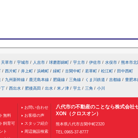
天草市
/
宇城市
/
人吉市
/
球磨郡錦町
/
宇土市
/
伊佐市
/
水俣市
/
熊本市北
町
/
西片町
/
井上町
/
浜崎町
/
緑町
/
古閑中町
/
若草町
/
松江町
/
田中西町
道
/
九州新幹線
/
鹿児島本線
/
肥薩線
/
三角線
/
くま川鉄道
/
吉都線
/
豊肥本
千丁
/
西出水
/
肥後高田
/
出水
/
米ノ津
/
宇土
/
三角
/
小川
八代市の不動産のことなら株式会社
お問い合わせ
XON（クロスオン）
ト無料
お客様の声
ト飼育可
スタッフ紹介
熊本県八代市古閑中町2320
ント
周辺施設検索
TEL:0965-37-8777