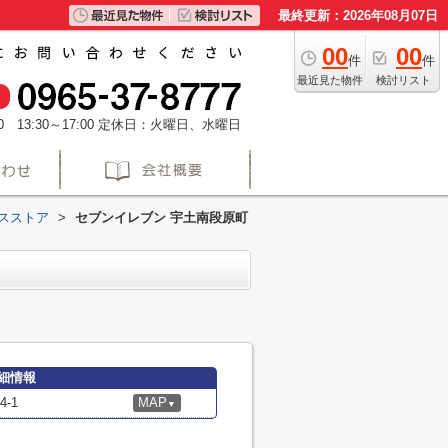
最終更新：2026年08月07日
00
00
件
件
最近見た物件
検討リスト
 13:30～17:00
定休日：火曜日、水曜日
スストア
>
セブンイレブン 宇土南段原町
細情報
-1
MAP
▼