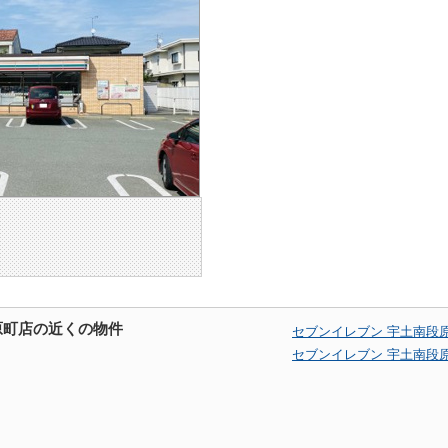
原町店の近くの物件
セブンイレブン 宇土南段
セブンイレブン 宇土南段