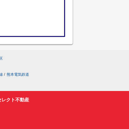
区
線
/
熊本電気鉄道
セレクト不動産