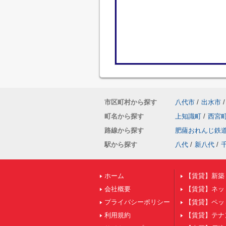
市区町村から探す
八代市
/
出水市
/
町名から探す
上知識町
/
西宮
路線から探す
肥薩おれんじ鉄
駅から探す
八代
/
新八代
/
ホーム
【賃貸】新築
会社概要
【賃貸】ネッ
プライバシーポリシー
【賃貸】ペッ
利用規約
【賃貸】テナ