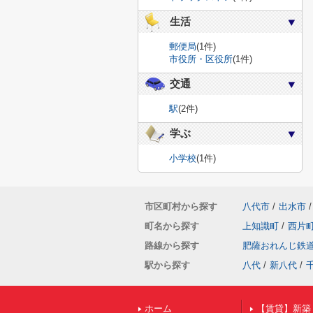
生活
郵便局
(1件)
市役所・区役所
(1件)
交通
駅
(2件)
学ぶ
小学校
(1件)
市区町村から探す
八代市
/
出水市
/
町名から探す
上知識町
/
西片
路線から探す
肥薩おれんじ鉄
駅から探す
八代
/
新八代
/
ホーム
【賃貸】新築