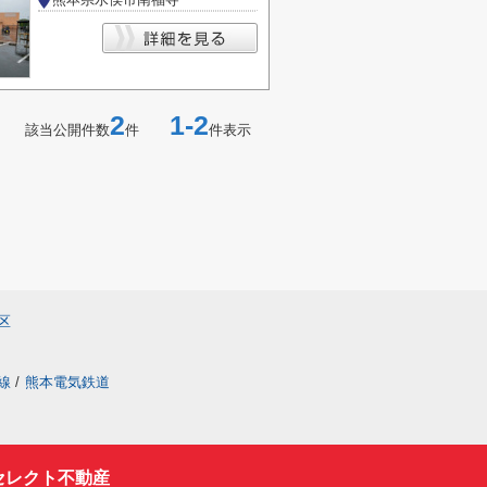
2
1-2
該当公開件数
件
件表示
区
線
/
熊本電気鉄道
セレクト不動産