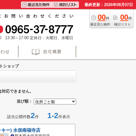
最終更新：2026年08月07日
00
00
件
件
最近見た物件
検討リスト
 13:30～17:00
定休日：火曜日、水曜日
トショップ
は対応できません。
並び順：
2
1-2
該当公開件数
件
件表示
ロッキー) 水俣南福寺店
熊本県水俣市南福寺