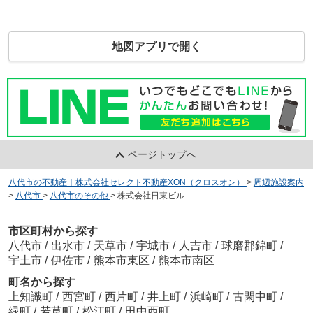
地図アプリで開く
ページトップへ
八代市の不動産｜株式会社セレクト不動産XON（クロスオン）
>
周辺施設案内
>
八代市
>
八代市のその他
>
株式会社日東ビル
市区町村から探す
八代市
/
出水市
/
天草市
/
宇城市
/
人吉市
/
球磨郡錦町
/
宇土市
/
伊佐市
/
熊本市東区
/
熊本市南区
町名から探す
上知識町
/
西宮町
/
西片町
/
井上町
/
浜崎町
/
古閑中町
/
緑町
/
若草町
/
松江町
/
田中西町