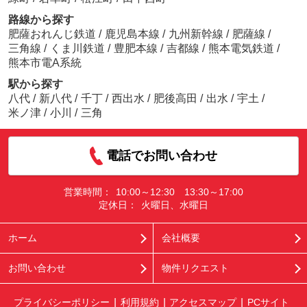
路線から探す
肥薩おれんじ鉄道
/
鹿児島本線
/
九州新幹線
/
肥薩線
/
三角線
/
くま川鉄道
/
豊肥本線
/
吉都線
/
熊本電気鉄道
/
熊本市電A系統
駅から探す
八代
/
新八代
/
千丁
/
西出水
/
肥後高田
/
出水
/
宇土
/
米ノ津
/
小川
/
三角
電話でお問い合わせ
営業時間：
10:00～12:30 13:30～17:00
定休日：
火曜日、水曜日
ホーム
会社概要
お問い合わせ
物件リクエスト
プライバシーポリシー
利用規約
アクセスマップ
PCサイト