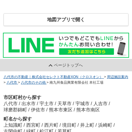
地図アプリで開く
ページトップへ
八代市の不動産｜株式会社セレクト不動産XON（クロスオン）
>
周辺施設案内
>
八代市
>
八代市のその他
>
南九州食品興業有限会社 本社工場
市区町村から探す
八代市
/
出水市
/
宇土市
/
天草市
/
宇城市
/
人吉市
/
球磨郡錦町
/
伊佐市
/
熊本市東区
/
熊本市南区
町名から探す
上知識町
/
西宮町
/
西片町
/
境目町
/
井上町
/
浜崎町
/
古閑中町
/
緑町
/
松江町
/
若草町