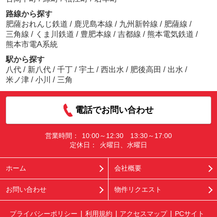
路線から探す
肥薩おれんじ鉄道
/
鹿児島本線
/
九州新幹線
/
肥薩線
/
三角線
/
くま川鉄道
/
豊肥本線
/
吉都線
/
熊本電気鉄道
/
熊本市電A系統
駅から探す
八代
/
新八代
/
千丁
/
宇土
/
西出水
/
肥後高田
/
出水
/
米ノ津
/
小川
/
三角
電話でお問い合わせ
営業時間：
10:00～12:30 13:30～17:00
定休日：
火曜日、水曜日
ホーム
会社概要
お問い合わせ
物件リクエスト
プライバシーポリシー
利用規約
アクセスマップ
PCサイト