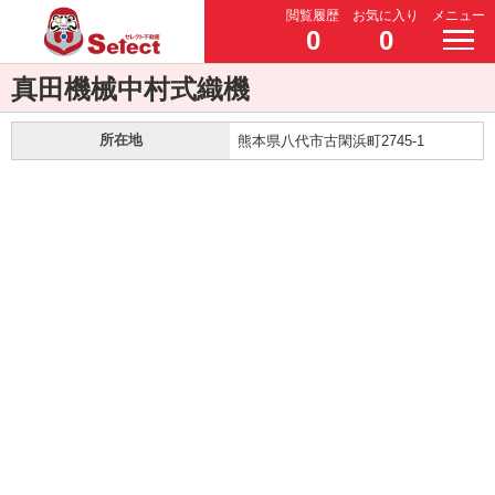
閲覧履歴
お気に入り
メニュー
0
0
真田機械中村式織機
所在地
熊本県八代市古閑浜町2745-1