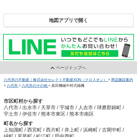
地図アプリで開く
ページトップへ
八代市の不動産｜株式会社セレクト不動産XON（クロスオン）
>
周辺施設案内
>
八代市
>
八代市のその他
>
真田機械中村式織機
市区町村から探す
八代市
/
出水市
/
天草市
/
宇城市
/
人吉市
/
球磨郡錦町
/
宇土市
/
伊佐市
/
熊本市東区
/
熊本市南区
町名から探す
上知識町
/
西宮町
/
西片町
/
井上町
/
浜崎町
/
古閑中町
/
緑町
/
若草町
/
松江町
/
田中西町