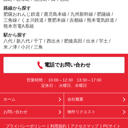
路線から探す
肥薩おれんじ鉄道
/
鹿児島本線
/
九州新幹線
/
肥薩線
/
三角線
/
くま川鉄道
/
豊肥本線
/
吉都線
/
熊本電気鉄道
/
熊本市電A系統
駅から探す
八代
/
新八代
/
千丁
/
西出水
/
肥後高田
/
出水
/
宇土
/
米ノ津
/
小川
/
三角
電話でお問い合わせ
営業時間：
10:00～12:30 13:30～17:00
定休日：
火曜日、水曜日
ホーム
会社概要
お問い合わせ
物件リクエスト
プライバシーポリシー
利用規約
アクセスマップ
PCサイト