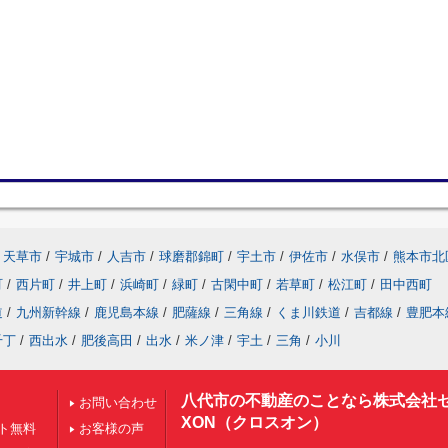
天草市
/
宇城市
/
人吉市
/
球磨郡錦町
/
宇土市
/
伊佐市
/
水俣市
/
熊本市北
町
/
西片町
/
井上町
/
浜崎町
/
緑町
/
古閑中町
/
若草町
/
松江町
/
田中西町
道
/
九州新幹線
/
鹿児島本線
/
肥薩線
/
三角線
/
くま川鉄道
/
吉都線
/
豊肥本
千丁
/
西出水
/
肥後高田
/
出水
/
米ノ津
/
宇土
/
三角
/
小川
八代市の不動産のことなら株式会社
お問い合わせ
XON（クロスオン）
ト無料
お客様の声