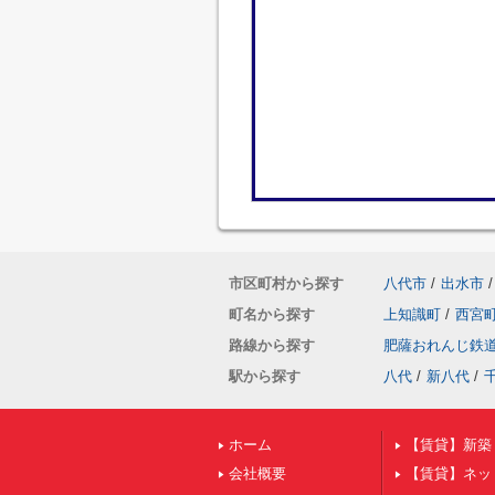
市区町村から探す
八代市
/
出水市
/
町名から探す
上知識町
/
西宮
路線から探す
肥薩おれんじ鉄
駅から探す
八代
/
新八代
/
ホーム
【賃貸】新築
会社概要
【賃貸】ネッ