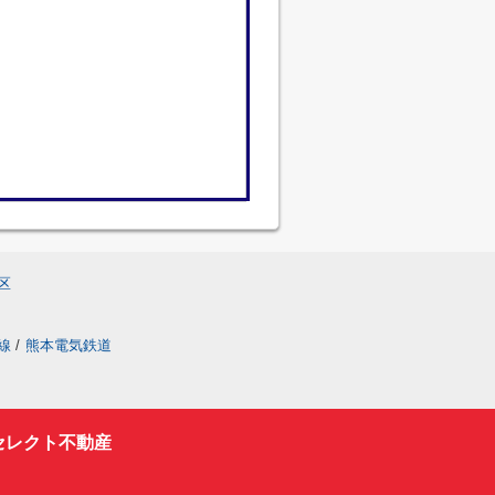
区
線
/
熊本電気鉄道
セレクト不動産