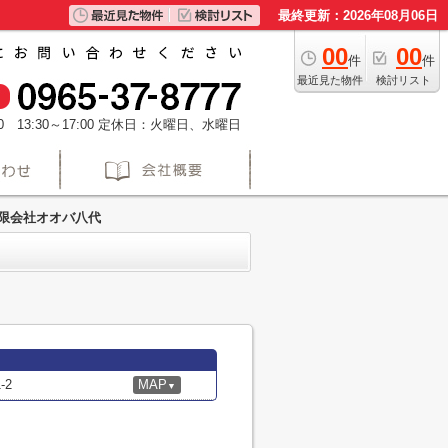
最終更新：2026年08月06日
00
00
件
件
最近見た物件
検討リスト
 13:30～17:00
定休日：火曜日、水曜日
限会社オオバ八代
-2
MAP
▼