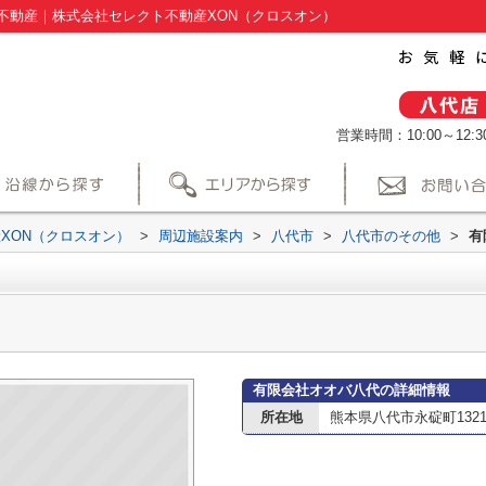
不動産｜株式会社セレクト不動産XON（クロスオン）
営業時間：10:00～12:30
XON（クロスオン）
>
周辺施設案内
>
八代市
>
八代市のその他
>
有
有限会社オオバ八代の詳細情報
所在地
熊本県八代市永碇町1321