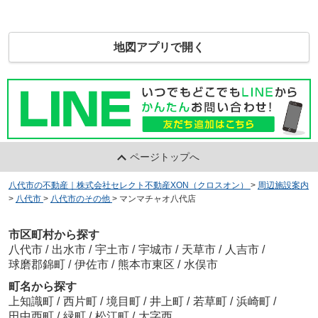
地図アプリで開く
ページトップへ
八代市の不動産｜株式会社セレクト不動産XON（クロスオン）
>
周辺施設案内
>
八代市
>
八代市のその他
>
マンマチャオ八代店
市区町村から探す
八代市
/
出水市
/
宇土市
/
宇城市
/
天草市
/
人吉市
/
球磨郡錦町
/
伊佐市
/
熊本市東区
/
水俣市
町名から探す
上知識町
/
西片町
/
境目町
/
井上町
/
若草町
/
浜崎町
/
田中西町
/
緑町
/
松江町
/
大字西