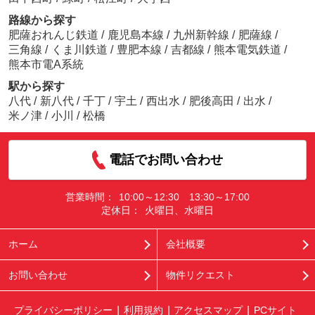
路線から探す
肥薩おれんじ鉄道
/
鹿児島本線
/
九州新幹線
/
肥薩線
/
三角線
/
くま川鉄道
/
豊肥本線
/
吉都線
/
熊本電気鉄道
/
熊本市電A系統
駅から探す
八代
/
新八代
/
千丁
/
宇土
/
西出水
/
肥後高田
/
出水
/
米ノ津
/
小川
/
松橋
電話でお問い合わせ
営業時間：
10:00～12:30 13:30～17:00
定休日：
火曜日、水曜日
ホーム
会社概要
お問い合わせ
物件リクエスト
プライバシーポリシー
利用規約
アクセスマップ
PCサイト