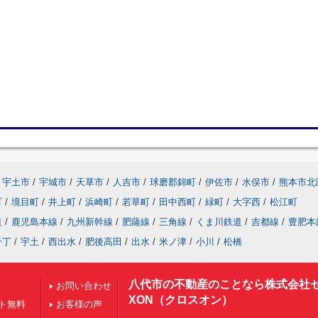
宇土市
/
宇城市
/
天草市
/
人吉市
/
球磨郡錦町
/
伊佐市
/
水俣市
/
熊本市北
町
/
境目町
/
井上町
/
浜崎町
/
若草町
/
田中西町
/
緑町
/
大字西
/
松江町
道
/
鹿児島本線
/
九州新幹線
/
肥薩線
/
三角線
/
くま川鉄道
/
吉都線
/
豊肥本
千丁
/
宇土
/
西出水
/
肥後高田
/
出水
/
米ノ津
/
小川
/
松橋
八代市の不動産のことなら株式会社
お問い合わせ
XON（クロスオン）
ト無料
お客様の声