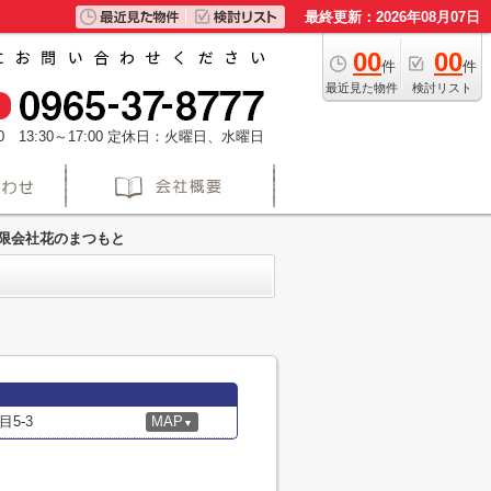
最終更新：2026年08月07日
00
00
件
件
最近見た物件
検討リスト
 13:30～17:00
定休日：火曜日、水曜日
限会社花のまつもと
5-3
MAP
▼