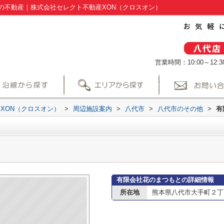
の不動産｜株式会社セレクト不動産XON（クロスオン）
営業時間：10:00～12:30
XON（クロスオン）
>
周辺施設案内
>
八代市
>
八代市のその他
>
有
有限会社花のまつもとの詳細情報
所在地
熊本県八代市大手町２丁目