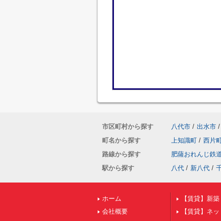
市区町村から探す
八代市
/
出水市
/
町名から探す
上知識町
/
西片
路線から探す
肥薩おれんじ鉄
駅から探す
八代
/
新八代
/
ホーム
【賃貸】新築
会社概要
【賃貸】ネッ