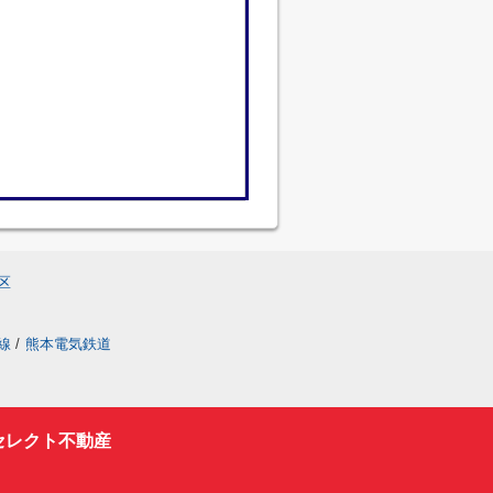
区
線
/
熊本電気鉄道
セレクト不動産