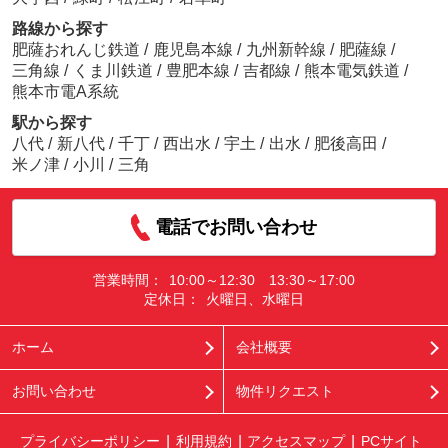
路線から探す
肥薩おれんじ鉄道
/
鹿児島本線
/
九州新幹線
/
肥薩線
/
三角線
/
くま川鉄道
/
豊肥本線
/
吉都線
/
熊本電気鉄道
/
熊本市電A系統
駅から探す
八代
/
新八代
/
千丁
/
西出水
/
宇土
/
出水
/
肥後高田
/
米ノ津
/
小川
/
三角
電話でお問い合わせ
営業時間：
10:00～12:30 13:30～17:00
定休日：
火曜日、水曜日
ホーム
会社概要
お問い合わせ
物件リクエスト
プライバシーポリシー
利用規約
アクセスマップ
PCサイト