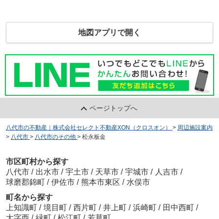
地図アプリで開く
ページトップへ
八代市の不動産｜株式会社セレクト不動産XON（クロスオン）
>
周辺施設案内
>
八代市
>
八代市のその他
>
松永板金
市区町村から探す
八代市
/
出水市
/
宇土市
/
天草市
/
宇城市
/
人吉市
/
球磨郡錦町
/
伊佐市
/
熊本市東区
/
水俣市
町名から探す
上知識町
/
境目町
/
西片町
/
井上町
/
浜崎町
/
田中西町
/
大字西
/
緑町
/
松江町
/
若草町