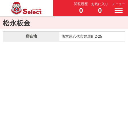
閲覧履歴
お気に入り
メニュー
0
0
松永板金
所在地
熊本県八代市建馬町2-25