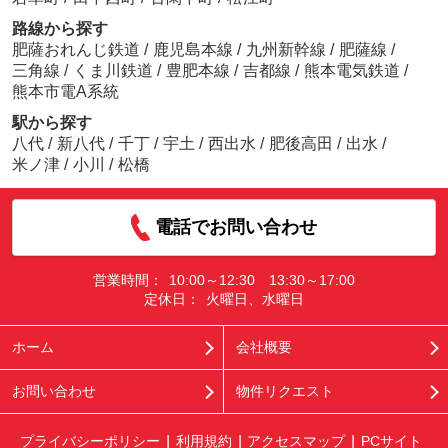
路線から探す
肥薩おれんじ鉄道
/
鹿児島本線
/
九州新幹線
/
肥薩線
/
三角線
/
くま川鉄道
/
豊肥本線
/
吉都線
/
熊本電気鉄道
/
熊本市電A系統
駅から探す
八代
/
新八代
/
千丁
/
宇土
/
西出水
/
肥後高田
/
出水
/
米ノ津
/
小川
/
松橋
電話でお問い合わせ
営業時間：
10:00～12:30 13:30～17:00
定休日：
火曜日、水曜日
ホーム
会社概要
お問い合わせ
物件リクエスト
プライバシーポリシー
利用規約
アクセスマップ
PCサイト