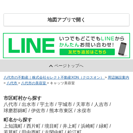
地図アプリで開く
ページトップへ
八代市の不動産｜株式会社セレクト不動産XON（クロスオン）
>
周辺施設案内
>
八代市
>
八代市の美容室
>
キャッツ美容室
市区町村から探す
八代市
/
出水市
/
宇土市
/
宇城市
/
天草市
/
人吉市
/
球磨郡錦町
/
伊佐市
/
熊本市東区
/
水俣市
町名から探す
上知識町
/
西片町
/
境目町
/
井上町
/
浜崎町
/
緑町
/
若草町
/
田中西町
/
古閑中町
/
松江町