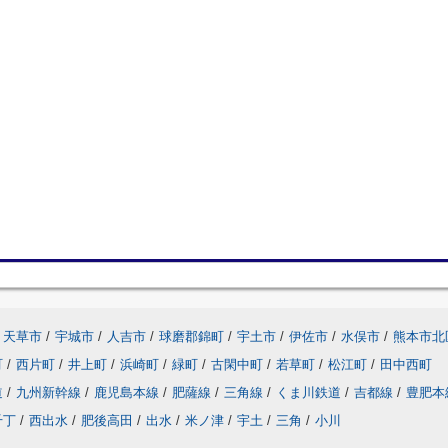
天草市
/
宇城市
/
人吉市
/
球磨郡錦町
/
宇土市
/
伊佐市
/
水俣市
/
熊本市北
町
/
西片町
/
井上町
/
浜崎町
/
緑町
/
古閑中町
/
若草町
/
松江町
/
田中西町
道
/
九州新幹線
/
鹿児島本線
/
肥薩線
/
三角線
/
くま川鉄道
/
吉都線
/
豊肥本
千丁
/
西出水
/
肥後高田
/
出水
/
米ノ津
/
宇土
/
三角
/
小川