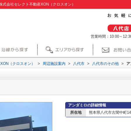
株式会社セレクト不動産XON（クロスオン）
営業時間：10:00～12:30
XON（クロスオン）
>
周辺施設案内
>
八代市
>
八代市のその他
>
ア
アンダミロの詳細情報
所在地
熊本県八代市古閑中町14