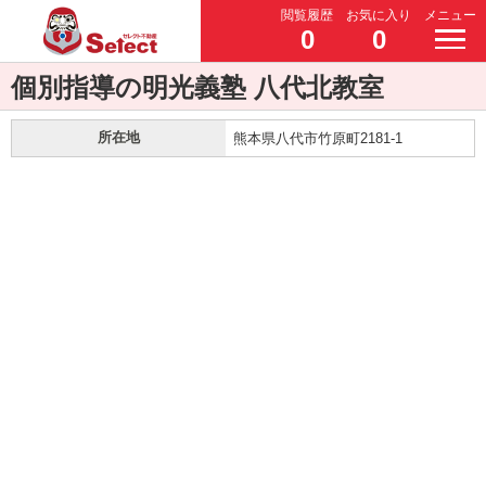
閲覧履歴
お気に入り
メニュー
0
0
個別指導の明光義塾 八代北教室
所在地
熊本県八代市竹原町2181-1