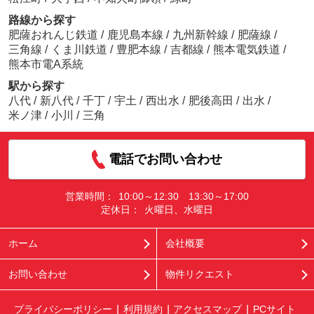
路線から探す
肥薩おれんじ鉄道
/
鹿児島本線
/
九州新幹線
/
肥薩線
/
三角線
/
くま川鉄道
/
豊肥本線
/
吉都線
/
熊本電気鉄道
/
熊本市電A系統
駅から探す
八代
/
新八代
/
千丁
/
宇土
/
西出水
/
肥後高田
/
出水
/
米ノ津
/
小川
/
三角
電話でお問い合わせ
営業時間：
10:00～12:30 13:30～17:00
定休日：
火曜日、水曜日
ホーム
会社概要
お問い合わせ
物件リクエスト
プライバシーポリシー
利用規約
アクセスマップ
PCサイト