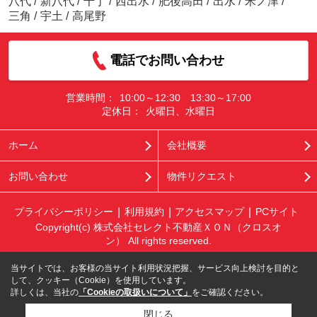
八代
/
新八代
/
千丁
/
西出水
/
肥後高田
/
出水
/
米ノ津
/
三角
/
宇土
/
高尾野
電話でお問い合わせ
営業時間：
10:00～12:30 13:30～17:00
定休日：
火曜日、水曜日
ホーム
会社概要
お問い合わせ
物件リクエスト
プライバシーポリシー
利用規約
アクセスマップ
PCサイト
Copyright(c) 株式会社セレクト不動産ＸＯＮ（クロスオ
ン） All rights reserved.
当サイトでは、お客様の当サイト利用状況把握、サービス向上検討を目的と
して、クッキー（Cookie）を使用しています。
詳しくは、当社の
「Cookieの取扱いについて」
をご確認ください。
閉じる