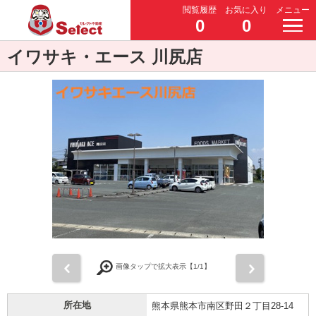
閲覧履歴
お気に入り
メニュー
0
0
イワサキ・エース 川尻店
前
次
画像タップで拡大表示【
1
/1】
所在地
熊本県熊本市南区野田２丁目28-14