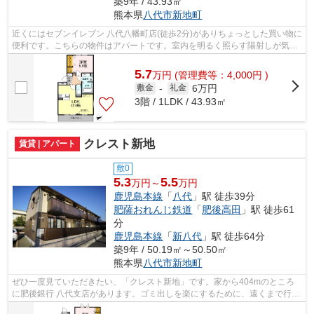
築9年 / 43.93㎡
熊本県
八代市
新地町
近くにはセブンイレブン 八代八幡町店(徒歩2分)がありちょっとした買い物に
便利です。こちらの物件はアパートです。室内を明るく照らす陽射しが気持
ちの良い物件となっています。調べ...
5.7
万
円
(管理費等：4,000円 )
6万円
敷金
-
礼金
3階 / 1LDK / 43.93㎡
クレスト新地
賃貸 | アパート
敷0
5.3
5.5
万円～
万円
鹿児島本線
「
八代
」駅 徒歩39分
肥薩おれんじ鉄道
「
肥後高田
」駅 徒歩61
分
鹿児島本線
「
新八代
」駅 徒歩64分
築9年 / 50.19㎡～50.50㎡
熊本県
八代市
新地町
ぜひ一度見ていただきたい、「クレスト新地」です。家から404mのところ
に肥後銀行 八代支店があります。ゴミ出しを楽にするために、遠くまで行か
ずに済むゴミ置き場を共用部に供え付け...