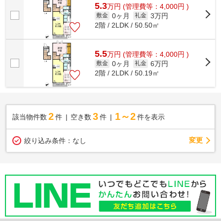
5.3
万
円
(管理費等：4,000円 )
0ヶ月
3万円
敷金
礼金
2階 / 2LDK / 50.50㎡
5.5
万
円
(管理費等：4,000円 )
0ヶ月
6万円
敷金
礼金
2階 / 2LDK / 50.19㎡
2
3
1～2
該当物件数
件
空き数
件
件を表示
変更
絞り込み条件：
なし