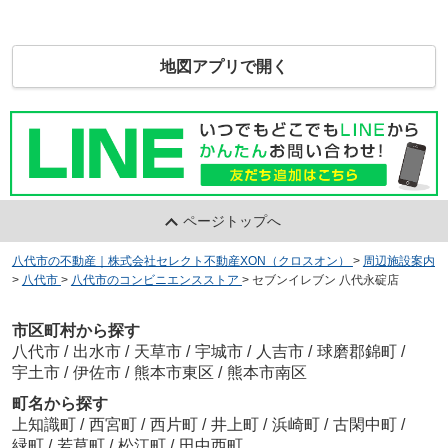
地図アプリで開く
ページトップへ
八代市の不動産｜株式会社セレクト不動産XON（クロスオン）
>
周辺施設案内
>
八代市
>
八代市のコンビニエンスストア
>
セブンイレブン 八代永碇店
市区町村から探す
八代市
/
出水市
/
天草市
/
宇城市
/
人吉市
/
球磨郡錦町
/
宇土市
/
伊佐市
/
熊本市東区
/
熊本市南区
町名から探す
上知識町
/
西宮町
/
西片町
/
井上町
/
浜崎町
/
古閑中町
/
緑町
/
若草町
/
松江町
/
田中西町