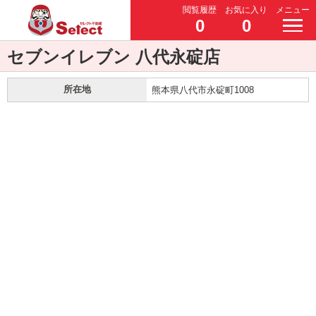
閲覧履歴
お気に入り
メニュー
0
0
セブンイレブン 八代永碇店
所在地
熊本県八代市永碇町1008