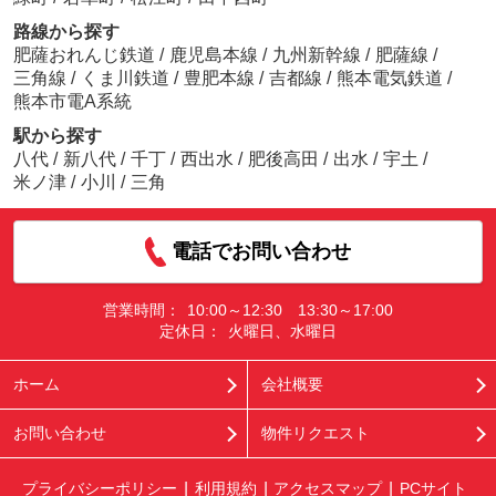
路線から探す
肥薩おれんじ鉄道
/
鹿児島本線
/
九州新幹線
/
肥薩線
/
三角線
/
くま川鉄道
/
豊肥本線
/
吉都線
/
熊本電気鉄道
/
熊本市電A系統
駅から探す
八代
/
新八代
/
千丁
/
西出水
/
肥後高田
/
出水
/
宇土
/
米ノ津
/
小川
/
三角
電話でお問い合わせ
営業時間：
10:00～12:30 13:30～17:00
定休日：
火曜日、水曜日
ホーム
会社概要
お問い合わせ
物件リクエスト
プライバシーポリシー
利用規約
アクセスマップ
PCサイト