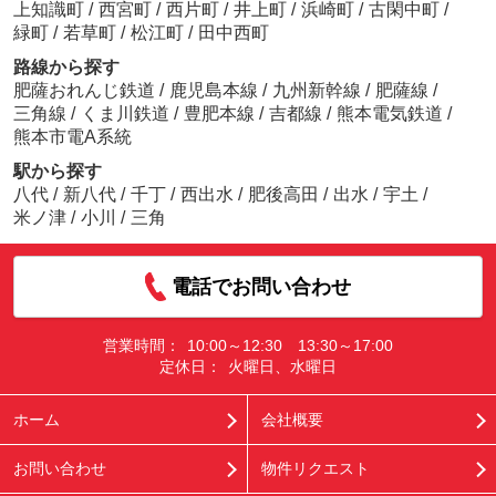
上知識町
/
西宮町
/
西片町
/
井上町
/
浜崎町
/
古閑中町
/
緑町
/
若草町
/
松江町
/
田中西町
路線から探す
肥薩おれんじ鉄道
/
鹿児島本線
/
九州新幹線
/
肥薩線
/
三角線
/
くま川鉄道
/
豊肥本線
/
吉都線
/
熊本電気鉄道
/
熊本市電A系統
駅から探す
八代
/
新八代
/
千丁
/
西出水
/
肥後高田
/
出水
/
宇土
/
米ノ津
/
小川
/
三角
電話でお問い合わせ
営業時間：
10:00～12:30 13:30～17:00
定休日：
火曜日、水曜日
ホーム
会社概要
お問い合わせ
物件リクエスト