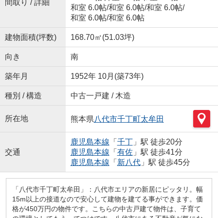
間取り / 詳細
和室 6.0帖
/
和室 6.0帖
/
和室 6.0帖
/
和室 6.0帖
/
和室 6.0帖
建物面積(坪数)
168.70㎡(51.03坪)
向き
南
築年月
1952年 10月(築73年)
種別 / 構造
中古一戸建 / 木造
所在地
熊本県
八代市
千丁町太牟田
鹿児島本線
「
千丁
」駅 徒歩20分
交通
鹿児島本線
「
有佐
」駅 徒歩41分
鹿児島本線
「
新八代
」駅 徒歩45分
「八代市千丁町太牟田」：八代市エリアの新居にピッタリ。幅
15m以上の接道なので安心して建物を建てる事ができます。価
格が450万円の物件です。こちらの中古戸建て物件は、子育て