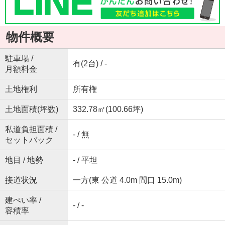
物件概要
駐車場 /
有(2台) / -
月額料金
土地権利
所有権
土地面積(坪数)
332.78㎡(100.66坪)
私道負担面積 /
- / 無
セットバック
地目 / 地勢
- / 平坦
接道状況
一方(東 公道 4.0m 間口 15.0m)
建ぺい率 /
- / -
容積率