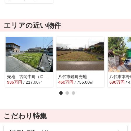
エリアの近い物件
売地 古閑中町（ロッキー古閑中店裏）
八代市鏡町売地
936
万
円
/ 217.00㎡
460
万
円
/ 755.00㎡
690
万
円
/ 
こだわり特集