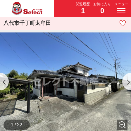
閲覧履歴
お気に入り
メニュー
1
0
八代市千丁町太牟田
1 / 22