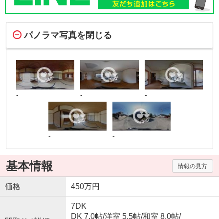
パノラマ写真を閉じる
-
-
-
-
-
基本情報
情報の見方
価格
450万円
7DK
DK 7.0帖
/
洋室 5.5帖
/
和室 8.0帖
/