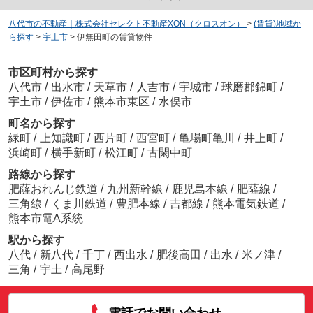
八代市の不動産｜株式会社セレクト不動産XON（クロスオン）
>
(賃貸)地域か
ら探す
>
宇土市
>
伊無田町の賃貸物件
市区町村から探す
八代市
/
出水市
/
天草市
/
人吉市
/
宇城市
/
球磨郡錦町
/
宇土市
/
伊佐市
/
熊本市東区
/
水俣市
町名から探す
緑町
/
上知識町
/
西片町
/
西宮町
/
亀場町亀川
/
井上町
/
浜崎町
/
横手新町
/
松江町
/
古閑中町
路線から探す
肥薩おれんじ鉄道
/
九州新幹線
/
鹿児島本線
/
肥薩線
/
三角線
/
くま川鉄道
/
豊肥本線
/
吉都線
/
熊本電気鉄道
/
熊本市電A系統
駅から探す
八代
/
新八代
/
千丁
/
西出水
/
肥後高田
/
出水
/
米ノ津
/
三角
/
宇土
/
高尾野