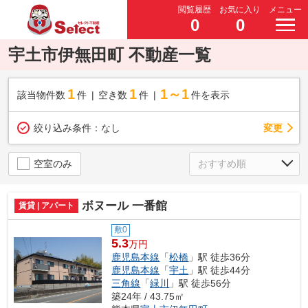
閲覧履歴
お気に入り
メニュー
0
0
宇土市伊無田町 不動産一覧
1
1
1～1
該当物件数
件
空き数
件
件を表示
変更
絞り込み条件：
なし
空室のみ
ボヌール 一番館
賃貸 | アパート
敷0
5.3
万円
鹿児島本線
「
松橋
」駅 徒歩36分
鹿児島本線
「
宇土
」駅 徒歩44分
三角線
「
緑川
」駅 徒歩56分
築24年 / 43.75㎡