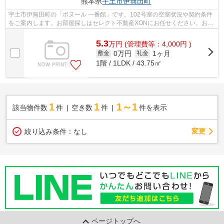
熊本県
宇土市
伊無田町
宇土市伊無田町の「ボヌール 一番館」です。102号室の空室状況や契約条件
をご案内します。お部屋探しはセレクト不動産XONにお任せください。お問
い合わせは0965-37-8777からお待ちして...
5.3
万
円
(管理費等：4,000円 )
0万円
1ヶ月
敷金
礼金
1階 / 1LDK / 43.75㎡
1
1
1～1
該当物件数
件
空き数
件
件を表示
変更
絞り込み条件：
なし
ページトップへ