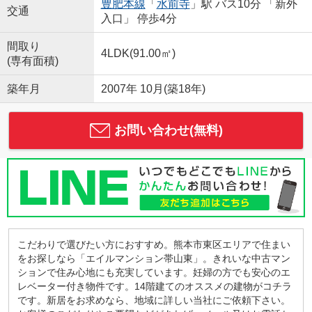
豊肥本線
「
水前寺
」駅 バス10分 「新外
交通
入口」 停歩4分
間取り
4LDK(91.00㎡)
(専有面積)
築年月
2007年 10月(築18年)
お問い合わせ(無料)
こだわりで選びたい方におすすめ。熊本市東区エリアで住まい
をお探しなら「エイルマンション帯山東」。きれいな中古マン
ションで住み心地にも充実しています。妊婦の方でも安心のエ
レベーター付き物件です。14階建てのオススメの建物がコチラ
です。新居をお求めなら、地域に詳しい当社にご依頼下さい。