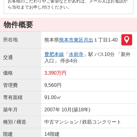
お客様のこだわりやご要望などがあれば、メール又はお電話か
ら当社までお申し付けください。
物件概要
所在地
熊本県
熊本市東区
月出
１丁目1-40
豊肥本線
「
水前寺
」駅 バス10分 「新外
交通
入口」 停歩4分
価格
3,390万円
管理費
9,560円
専有面積
91.00㎡
築年月
2007年 10月(築18年)
種別 / 構造
中古マンション / 鉄筋コンクリート
階建
14階建