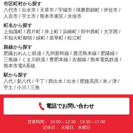
市区町村から探す
八代市
/
出水市
/
天草市
/
宇城市
/
球磨郡錦町
/
伊佐市
/
人吉市
/
宇土市
/
熊本市東区
/
水俣市
町名から探す
上知識町
/
西片町
/
井上町
/
浜崎町
/
田中西町
/
大字西
/
不知火町御領
/
緑町
/
若草町
/
松江町
路線から探す
肥薩おれんじ鉄道
/
九州新幹線
/
鹿児島本線
/
肥薩線
/
三角線
/
くま川鉄道
/
豊肥本線
/
吉都線
/
熊本電気鉄道
/
熊本市電A系統
駅から探す
八代
/
新八代
/
千丁
/
西出水
/
出水
/
肥後高田
/
米ノ津
/
宇土
/
小川
/
三角
電話でお問い合わせ
営業時間：
10:00～12:30 13:30～17:00
定休日：
火曜日、水曜日